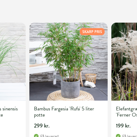
SKARP PRIS
 sinensis
Bambus Fargesia 'Rufa' 5 liter
Elefantgræ
te
potte
'Ferner Os
299 kr.
199 kr.
Få leveret
Få leve