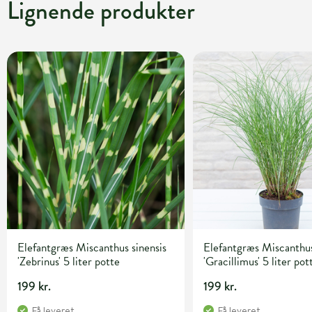
Lignende produkter
Elefantgræs Miscanthus sinensis
Elefantgræs Miscanthus
'Zebrinus' 5 liter potte
'Gracillimus' 5 liter pot
199 kr.
199 kr.
Få leveret
Få leveret