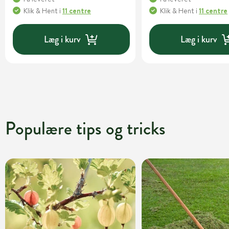
Klik & Hent
i
11 centre
Klik & Hent
i
11 centre
Læg i kurv
Læg i kurv
Populære tips og tricks