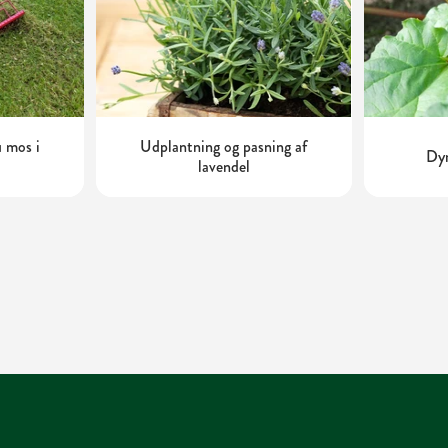
 mos i
Udplantning og pasning af
Dyr
lavendel