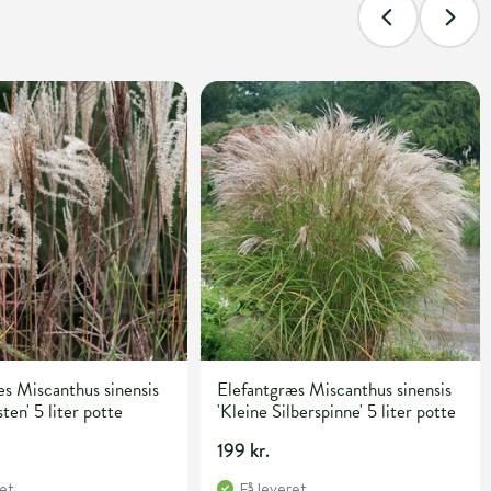
s Miscanthus sinensis
Elefantgræs Miscanthus sinensis
ten' 5 liter potte
'Kleine Silberspinne' 5 liter potte
199 kr.
ret
Få leveret