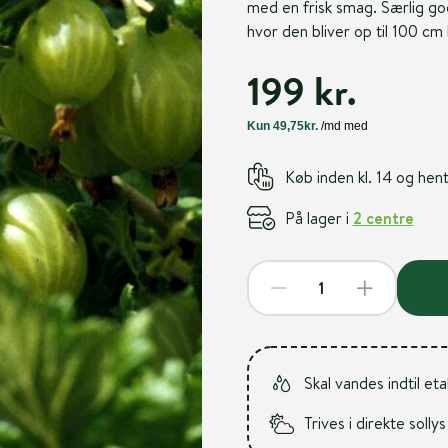
med en frisk smag. Særlig god 
hvor den bliver op til 100 cm 
199 kr.
Køb inden kl. 14 og he
På lager i
2 centre
Skal vandes indtil et
Trives i direkte sollys