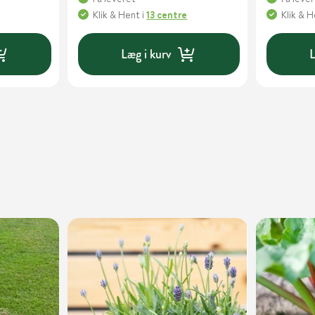
Klik & Hent
i
13 centre
Klik & 
Læg i kurv
L