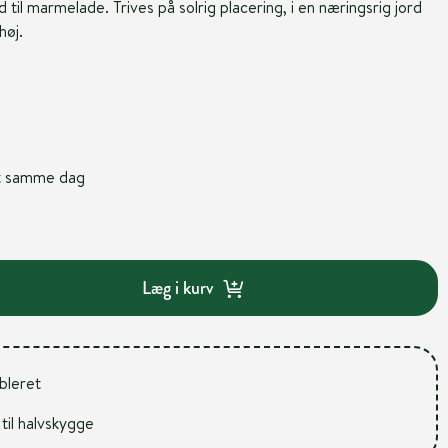
til marmelade. Trives på solrig placering, i en næringsrig jord
høj.
nt samme dag
Læg i kurv
ableret
 til halvskygge