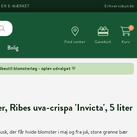
I ER E-MÆRKET
Erhvervskunde
0
Find center
Gavekort
Kurv
Bolig
bestil blomsterløg - oplev udvalget 💚
, Ribes uva-crispa 'Invicta', 5 liter
k, der får hvide blomster i maj og fra juli, store grønne bær