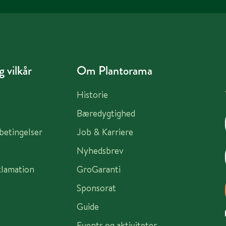
 vilkår
Om Plantorama
Historie
Bæredygtighed
sbetingelser
Job & Karriere
Nyhedsbrev
klamation
GroGaranti
Sponsorat
Guide
Events og aktiviteter