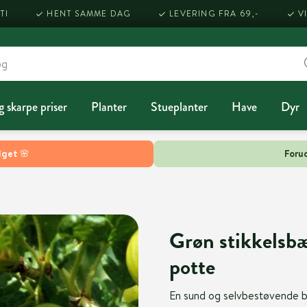
TI
HENT SAMME DAG
LEVERING FRA 69,-
V
g skarpe priser
Planter
Stueplanter
Have
Dyr
lget 🌸
Forud
Grøn stikkelsbær
potte
En sund og selvbestøvende bus