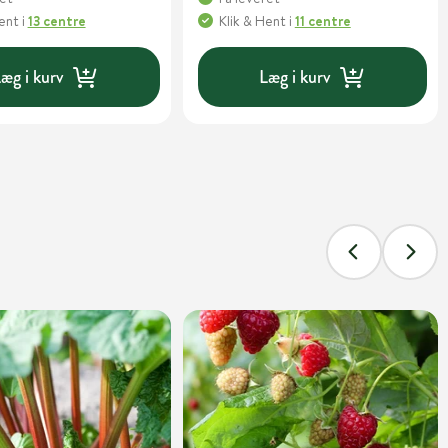
Hent
i
13 centre
Klik & Hent
i
11 centre
æg i kurv
Læg i kurv