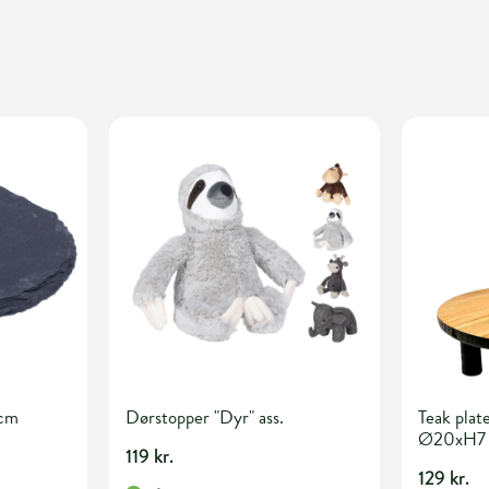
 cm
Dørstopper "Dyr" ass.
Teak plat
Ø20xH7
119 kr.
129 kr.