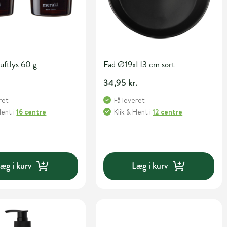
uftlys 60 g
Fad Ø19xH3 cm sort
34,95 kr.
ret
Få leveret
Hent
i
16 centre
Klik & Hent
i
12 centre
æg i kurv
Læg i kurv