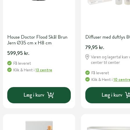
House Doctor Flood Skål Brun
Diffuser med duftlys 
Jern Ø35 cm x H8 cm
79,95 kr.
599,95 kr.
Varen og lagertal kan 
center til center
Få leveret
Klik & Hent
i
13 centre
Få leveret
Klik & Hent
i
10 centr
Læg i kurv
Læg i kurv