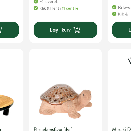
Få leveret
Få leve
Klik & Hent
i
11 centre
Klik & 
Læg i kurv
L
n
Porcelænsfigur 'dyr'
Meraki D