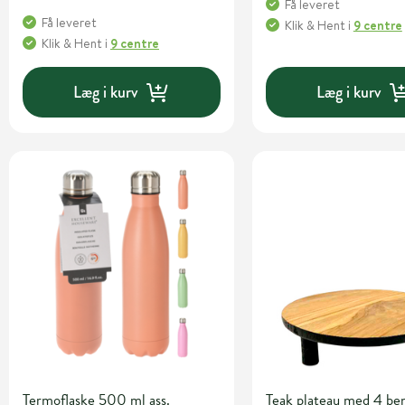
Få leveret
Få leveret
Klik & Hent
i
9 centre
Klik & Hent
i
9 centre
Læg i kurv
Læg i kurv
Termoflaske 500 ml ass.
Teak plateau med 4 be