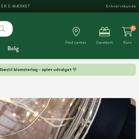
I ER E-MÆRKET
Erhvervskunde
0
Find center
Gavekort
Kurv
Bolig
bestil blomsterløg - oplev udvalget 💚