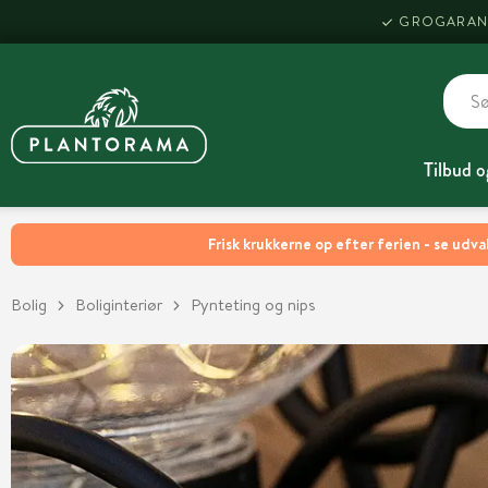
GROGARAN
Tilbud o
Frisk krukkerne op efter ferien - se udva
Bolig
Boliginteriør
Pynteting og nips