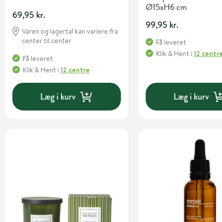
Ø15xH6 cm
69,95 kr.
99,95 kr.
Varen og lagertal kan variere fra
center til center
Få leveret
Klik & Hent
i
12 centr
Få leveret
Klik & Hent
i
12 centre
Læg i kurv
Læg i kurv