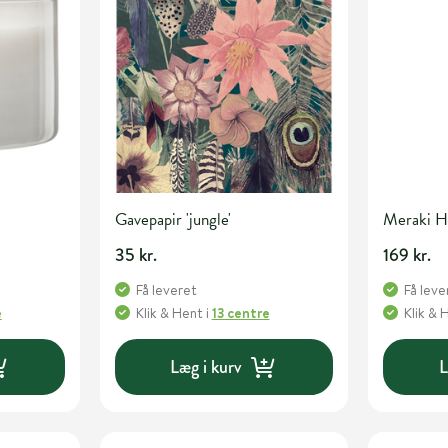
Gavepapir 'jungle'
Meraki H
35 kr.
169 kr.
Få leveret
Få leve
e
Klik & Hent
i
13 centre
Klik & 
Læg i kurv
L