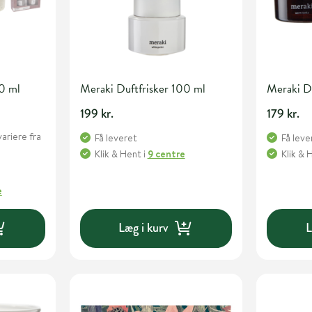
80 ml
Meraki Duftfrisker 100 ml
Meraki D
199 kr.
179 kr.
variere fra
Få leveret
Få leve
Klik & Hent
i
9 centre
Klik & 
e
Læg i kurv
L