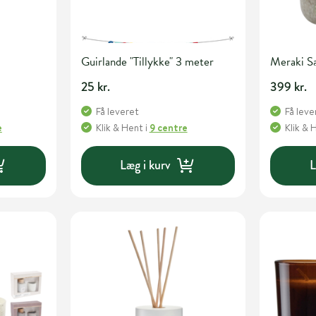
Guirlande "Tillykke" 3 meter
Meraki 
25 kr.
399 kr.
Få leveret
Få leve
e
Klik & Hent
i
9 centre
Klik & 
Læg i kurv
L