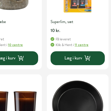
Sæbe
Superlim, sæt
10 kr.
ret
Få leveret
Hent
i
10 centre
Klik & Hent
i
11 centre
æg i kurv
Læg i kurv