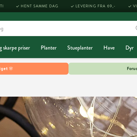
TI
HENT SAMME DAG
LEVERING FRA 69,-
V
g skarpe priser
Planter
Stueplanter
Have
Dyr
lget 🌸
Forud