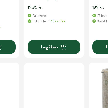
19,95 kr.
199 kr.
Få leveret
Få leve
Klik & Hent
i
15 centre
Klik & 
e
Læg i kurv
L