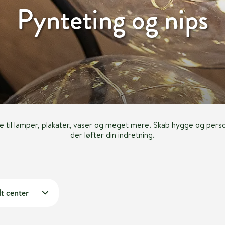
Pynteting og nips
åle til lamper, plakater, vaser og meget mere. Skab hygge og per
der løfter din indretning.
t center