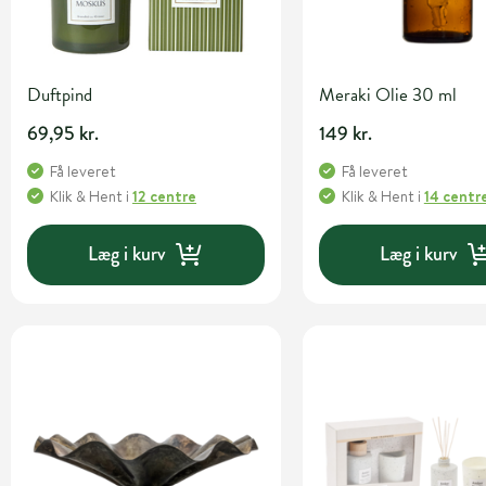
Duftpind
Meraki Olie 30 ml
69,95 kr.
149 kr.
Få leveret
Få leveret
Klik & Hent
i
12 centre
Klik & Hent
i
14 centr
Læg i kurv
Læg i kurv