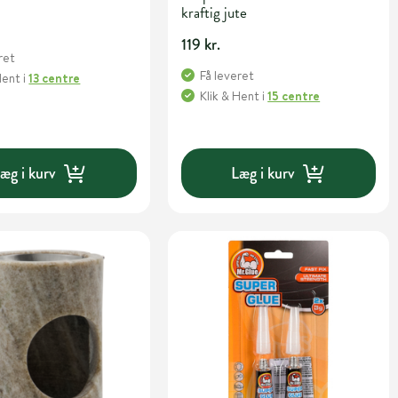
kraftig jute
119 kr.
ret
Få leveret
Hent
i
13 centre
Klik & Hent
i
15 centre
æg i kurv
Læg i kurv