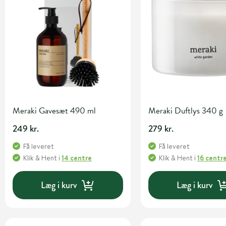
Meraki Gavesæt 490 ml
Meraki Duftlys 340 g
249 kr.
279 kr.
Få leveret
Få leveret
Klik & Hent
i
14 centre
Klik & Hent
i
16 centr
Læg i kurv
Læg i kurv