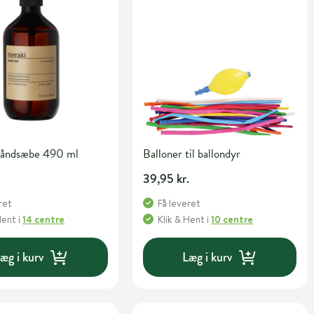
åndsæbe 490 ml
Balloner til ballondyr
39,95 kr.
ret
Få leveret
Hent
i
14 centre
Klik & Hent
i
10 centre
æg i kurv
Læg i kurv