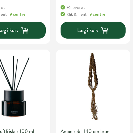
ret
Få leveret
Hent
i
9 centre
Klik & Hent
i
9 centre
æg i kurv
Læg i kurv
uftfrisker 100 ml
Ampelreb L140 cm brun i