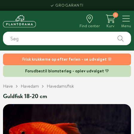
GROGARANTI
0
Find center
Kurv
Menu
Frisk krukkerne op efter ferien - se udvalget 🌸
Forudbestil blomsterløg - oplev udvalget 💚
Have
Havedam
Havedamsfisk
Guldfisk 18-20 cm