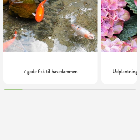
7 gode fisk til havedammen
Udplantning o