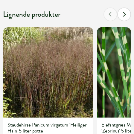
Lignende produkter
Staudehirse Panicum virgatum 'Heiliger
Elefantgræs Mis
Hain' 5 liter potte
'Zebrinus' 5 lite