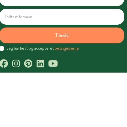
Tilmeld
Jeg har læst og accepteret
betingelserne