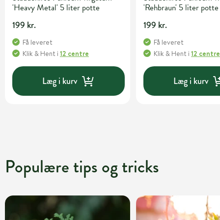
'Heavy Metal' 5 liter potte
'Rehbraun' 5 liter potte
199 kr.
199 kr.
Få leveret
Få leveret
Klik & Hent
i
12 centre
Klik & Hent
i
12 centr
Læg i kurv
Læg i kurv
Populære tips og tricks