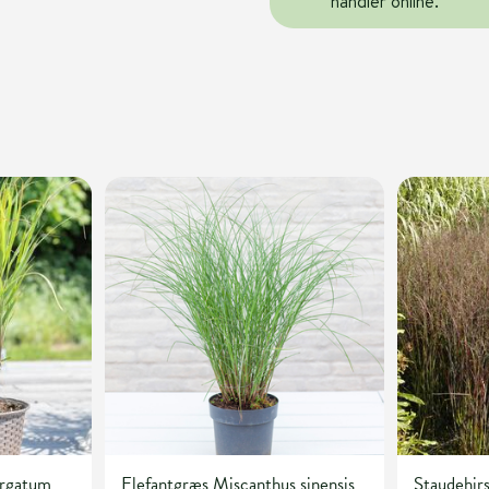
handler online.
irgatum
Elefantgræs Miscanthus sinensis
Staudehir