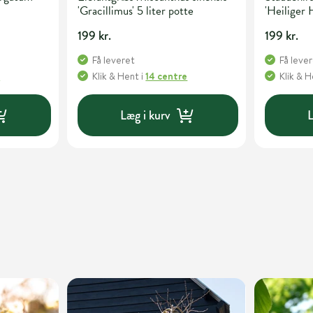
'Gracillimus' 5 liter potte
'Heiliger H
199 kr.
199 kr.
Få leveret
Få leve
e
Klik & Hent
i
14 centre
Klik & 
Læg i kurv
L