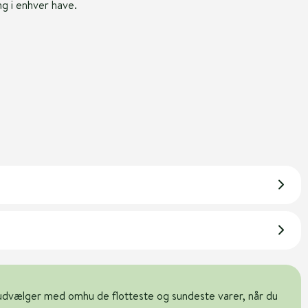
ng i enhver have.
udvælger med omhu de flotteste og sundeste varer, når du