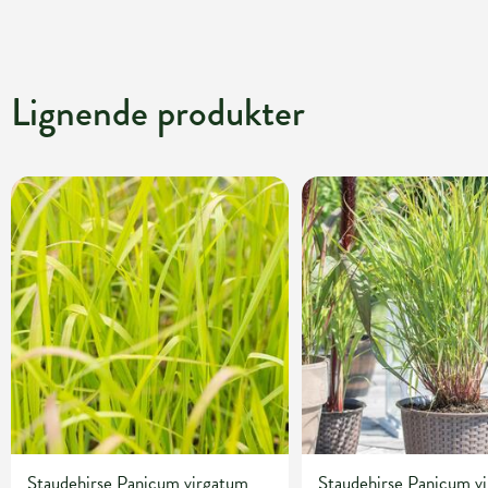
Lignende produkter
Staudehirse Panicum virgatum
Staudehirse Panicum v