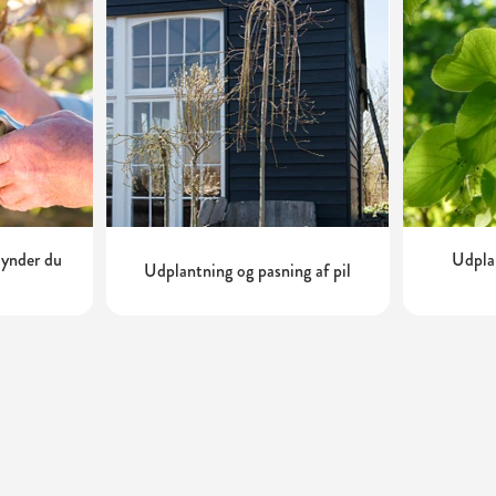
tynder du
Udplan
Udplantning og pasning af pil