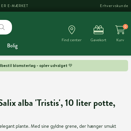
I ER E-MÆRKET
Erhvervskunde
0
Find center
Gavekort
Kurv
Bolig
bestil blomsterløg - oplev udvalget 💚
ix alba 'Tristis', 10 liter potte,
elegant plante. Med sine gyldne grene, der hænger smukt