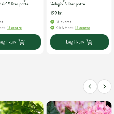
ain' 5 liter potte
'Adagio' 5 liter potte
199 kr.
ret
Få leveret
Hent
i
13 centre
Klik & Hent
i
12 centre
æg i kurv
Læg i kurv