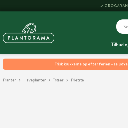
GROGARAN
Tilbud o
Frisk krukkerne op efter ferien - se udva
Planter
Haveplanter
Træer
Piletræ