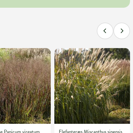
se Panicum virgatum
Elefantgræs Miscanthus sinensis