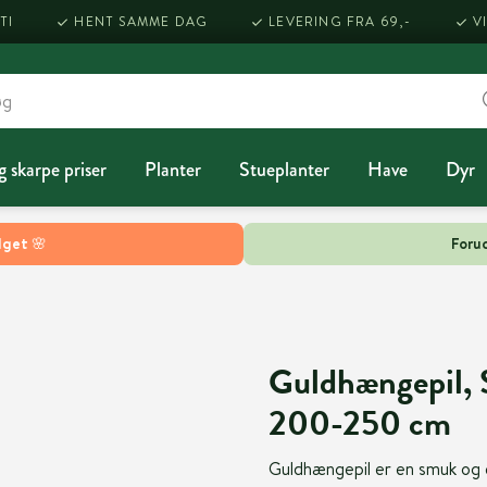
TI
HENT SAMME DAG
LEVERING FRA 69,-
V
g skarpe priser
Planter
Stueplanter
Have
Dyr
lget 🌸
Forud
Guldhængepil, Sal
200-250 cm
Guldhængepil er en smuk og 