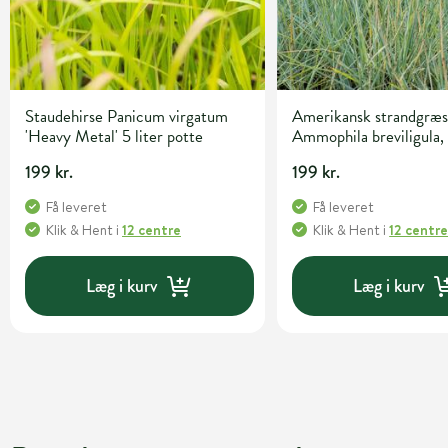
Staudehirse Panicum virgatum
Amerikansk strandgræs
'Heavy Metal' 5 liter potte
Ammophila breviligula, 
potte
199 kr.
199 kr.
Få leveret
Få leveret
Klik & Hent
i
12 centre
Klik & Hent
i
12 centr
Læg i kurv
Læg i kurv