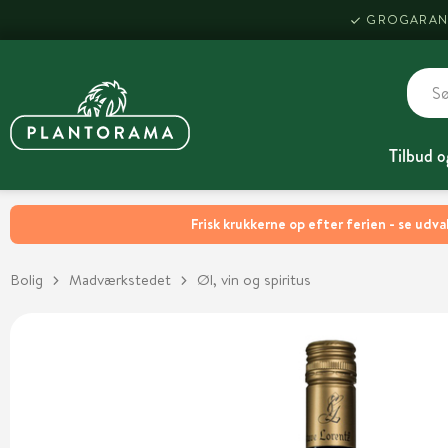
GROGARAN
Tilbud o
Frisk krukkerne op efter ferien - se udva
Bolig
Madværkstedet
Øl, vin og spiritus