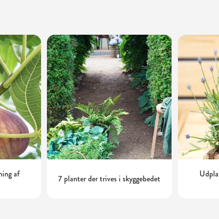
ning af
Udplan
7 planter der trives i skyggebedet