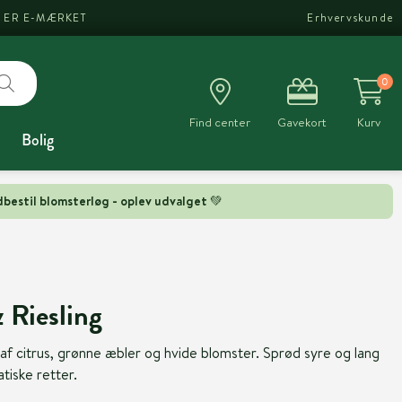
I ER E-MÆRKET
Erhvervskunde
0
Find center
Gavekort
Kurv
Bolig
bestil blomsterløg - oplev udvalget 💚
 Riesling
af citrus, grønne æbler og hvide blomster. Sprød syre og lang
atiske retter.