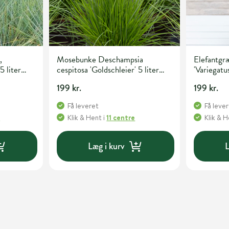
,
Mosebunke Deschampsia
Elefantgræ
5 liter
cespitosa 'Goldschleier' 5 liter
'Variegatus
potte
199 kr.
199 kr.
Få leveret
Få leve
e
Klik & Hent
i
11 centre
Klik & 
Læg i kurv
L