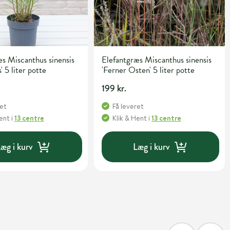
s Miscanthus sinensis
Elefantgræs Miscanthus sinensis
' 5 liter potte
'Ferner Osten' 5 liter potte
199 kr.
ret
Få leveret
Hent
i
13 centre
Klik & Hent
i
13 centre
æg i kurv
Læg i kurv