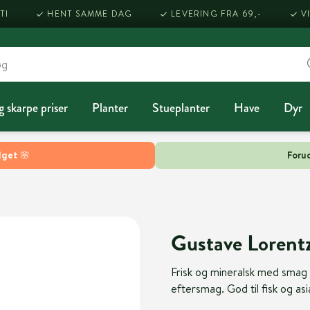
TI
HENT SAMME DAG
LEVERING FRA 69,-
V
g skarpe priser
Planter
Stueplanter
Have
Dyr
lget 🌸
Forud
Gustave Lorentz
Frisk og mineralsk med smag 
eftersmag. God til fisk og asi