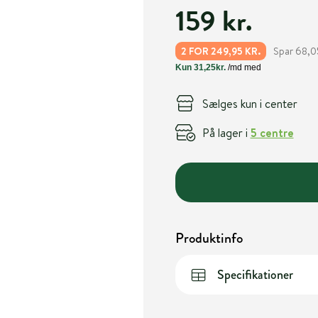
159 kr.
Spar 68,05
2 FOR 249,95 KR.
Sælges kun i center
På lager i
5 centre
Produktinfo
Specifikationer