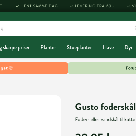
TI
HENT SAMME DAG
LEVERING FRA 69,-
V
g skarpe priser
Planter
Stueplanter
Have
Dyr
lget 🌸
Forud
Gusto foderskål
Foder- eller vandskål til katte