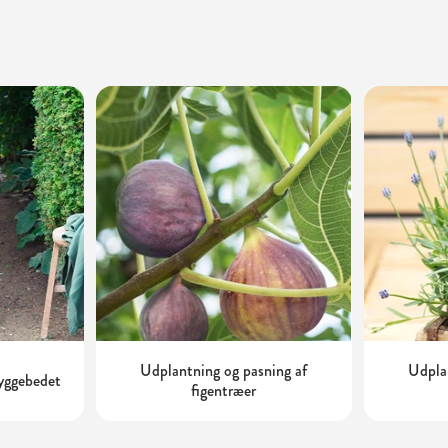
Udplantning og pasning af
Udplan
kyggebedet
figentræer