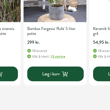
 sinensis
Bambus Fargesia 'Rufa' 5 liter
Keramik fo
otte
potte
grå
299 kr.
54,95 kr.
Få leveret
Få leve
Klik & Hent
i
13 centre
Klik & 
Læg i kurv
L