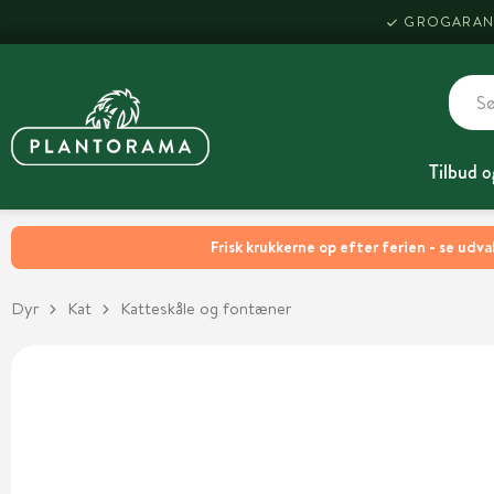
GROGARAN
Tilbud o
Frisk krukkerne op efter ferien - se udva
Dyr
Kat
Katteskåle og fontæner