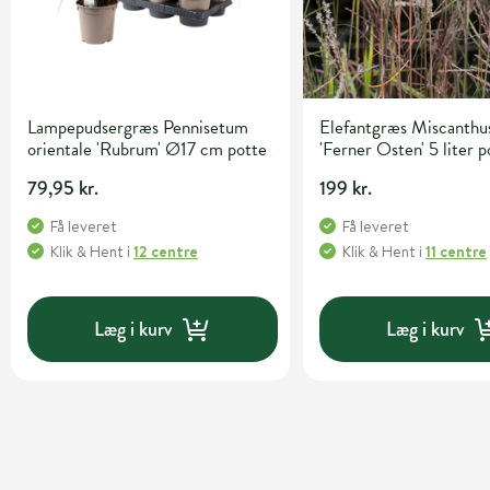
Lampepudsergræs Pennisetum
Elefantgræs Miscanthus
orientale 'Rubrum' Ø17 cm potte
'Ferner Osten' 5 liter p
79,95 kr.
199 kr.
Få leveret
Få leveret
Klik & Hent
i
12 centre
Klik & Hent
i
11 centre
Læg i kurv
Læg i kurv