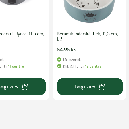
derskål Jynos, 11,5 cm,
Keramik foderskål Eek, 11,5 cm,
blå
54,95 kr.
ret
Få leveret
Hent
i
11 centre
Klik & Hent
i
13 centre
æg i kurv
Læg i kurv