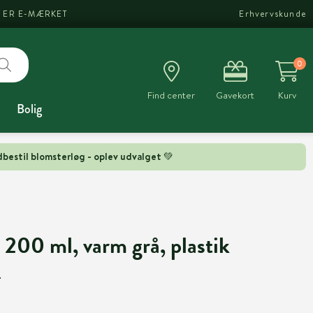
I ER E-MÆRKET
Erhvervskunde
0
Find center
Gavekort
Kurv
Bolig
bestil blomsterløg - oplev udvalget 💚
 200 ml, varm grå, plastik
.