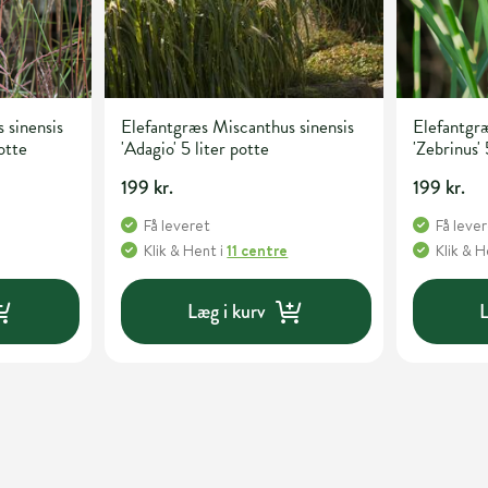
 sinensis
Elefantgræs Miscanthus sinensis
Elefantgræ
otte
'Adagio' 5 liter potte
'Zebrinus' 
199 kr.
199 kr.
Få leveret
Få leve
Klik & Hent
i
11 centre
Klik & 
Læg i kurv
L