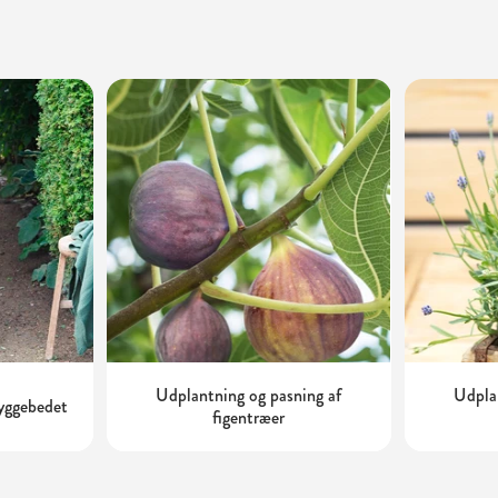
Udplantning og pasning af
Udplan
kyggebedet
figentræer