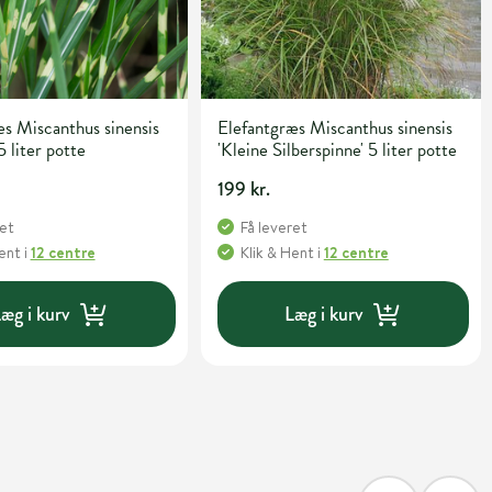
s Miscanthus sinensis
Elefantgræs Miscanthus sinensis
5 liter potte
'Kleine Silberspinne' 5 liter potte
199 kr.
ret
Få leveret
Hent
i
12 centre
Klik & Hent
i
12 centre
æg i kurv
Læg i kurv