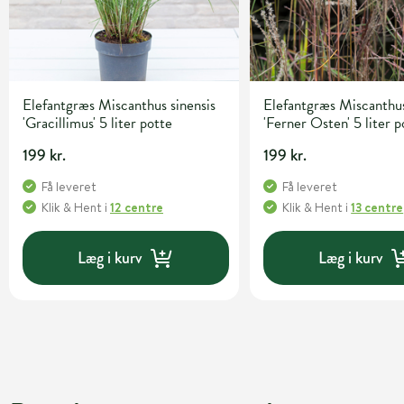
Elefantgræs Miscanthus sinensis
Elefantgræs Miscanthus
'Gracillimus' 5 liter potte
'Ferner Osten' 5 liter p
199 kr.
199 kr.
Få leveret
Få leveret
Klik & Hent
i
12 centre
Klik & Hent
i
13 centre
Læg i kurv
Læg i kurv