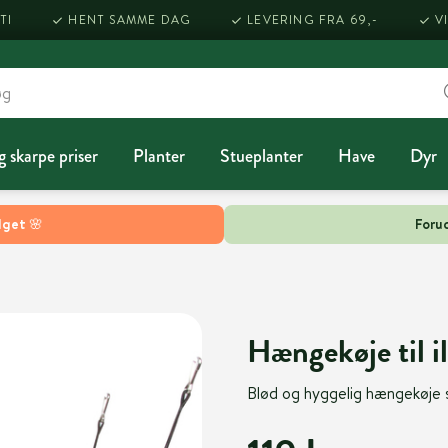
TI
HENT SAMME DAG
LEVERING FRA 69,-
V
g skarpe priser
Planter
Stueplanter
Have
Dyr
lget 🌸
Forud
Hængekøje til i
Blød og hyggelig hængekøje 