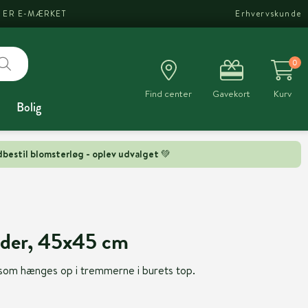
I ER E-MÆRKET
Erhvervskunde
0
Find center
Gavekort
Kurv
Bolig
bestil blomsterløg - oplev udvalget 💚
lder, 45x45 cm
som hænges op i tremmerne i burets top.