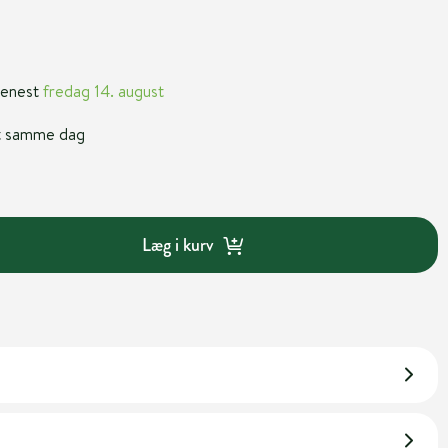
 senest
fredag 14. august
nt samme dag
Læg i kurv