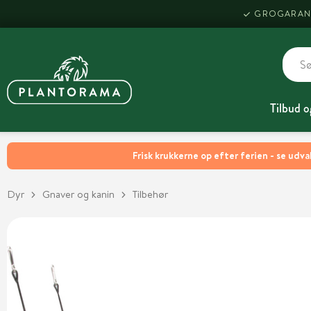
GROGARAN
Tilbud o
Frisk krukkerne op efter ferien - se udva
Dyr
Gnaver og kanin
Tilbehør