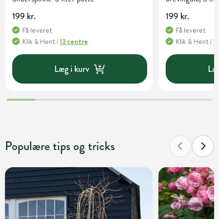
199 kr.
199 kr.
Få leveret
Få leveret
Klik & Hent
i
13 centre
Klik & Hent
i
1
Læg i kurv
Læg
Populære tips og tricks