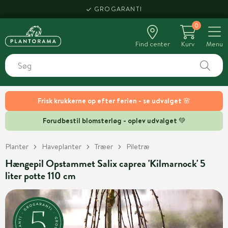
GROGARANTI
0
Find center
Kurv
Menu
Frisk krukkerne op efter ferien - se udvalget 🌸
Forudbestil blomsterløg - oplev udvalget 💚
Planter
Haveplanter
Træer
Piletræ
Hængepil Opstammet Salix caprea 'Kilmarnock' 5
liter potte 110 cm