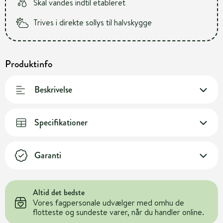
Skal vandes indtil etableret
Trives i direkte sollys til halvskygge
Produktinfo
Beskrivelse
Specifikationer
Garanti
Altid det bedste
Vores fagpersonale udvælger med omhu de
flotteste og sundeste varer, når du handler online.