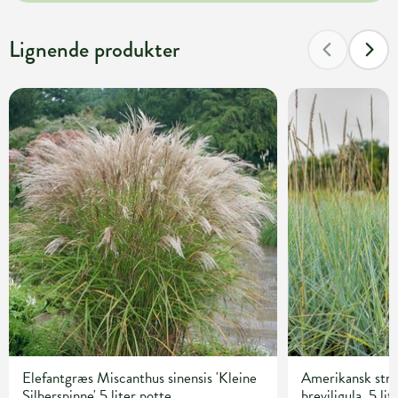
Lignende produkter
Elefantgræs Miscanthus sinensis 'Kleine
Amerikansk str
Silberspinne' 5 liter potte
breviligula, 5 lit