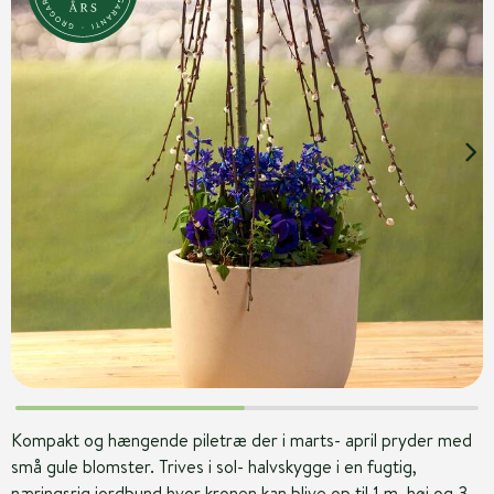
Kompakt og hængende piletræ der i marts- april pryder med
små gule blomster. Trives i sol- halvskygge i en fugtig,
næringsrig jordbund hvor kronen kan blive op til 1 m. høj og 3