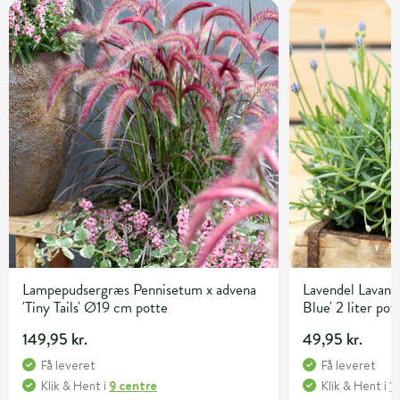
Lampepudsergræs Pennisetum x advena
Lavendel Lavandu
'Tiny Tails' Ø19 cm potte
Blue' 2 liter pot
149,95 kr.
49,95 kr.
Få leveret
Få leveret
Klik & Hent
i
9 centre
Klik & Hent
i
1