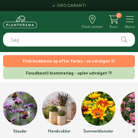
GROGARANTI
0
Find center
Kurv
Menu
Frisk krukkerne op efter ferien - se udvalget 🌸
Forudbestil blomsterløg - oplev udvalget 💚
Stauder
Havekrukker
Sommerblomster
Ro