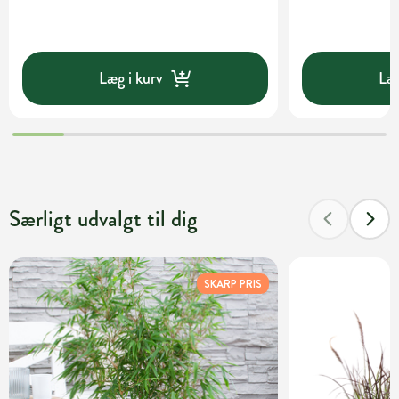
Læg i kurv
Læg
Særligt udvalgt til dig
SKARP PRIS