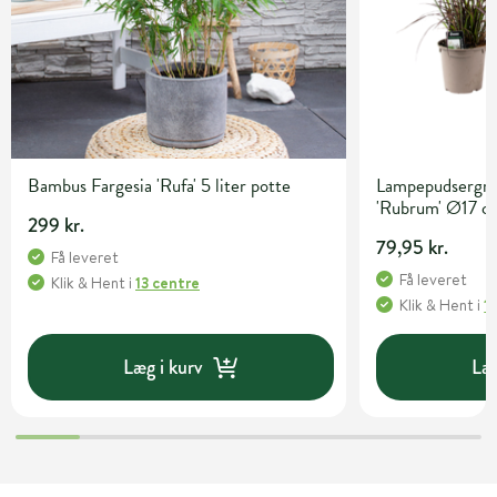
Bambus Fargesia 'Rufa' 5 liter potte
Lampepudsergræ
'Rubrum' Ø17 c
299 kr.
79,95 kr.
Få leveret
Få leveret
Klik & Hent
i
13 centre
Klik & Hent
i
1
Læg i kurv
Læg