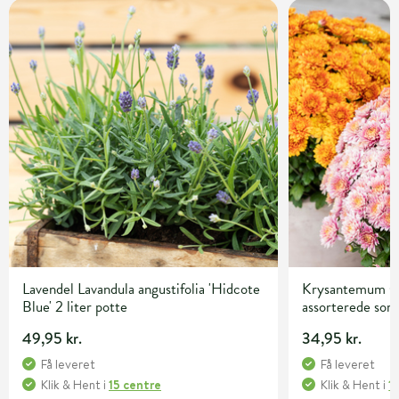
Lavendel Lavandula angustifolia 'Hidcote
Krysantemum C
Blue' 2 liter potte
assorterede sor
49,95 kr.
34,95 kr.
Få leveret
Få leveret
Klik & Hent
i
15 centre
Klik & Hent
i
1