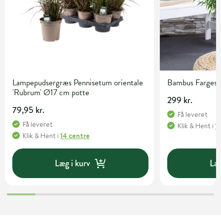
Lampepudsergræs Pennisetum orientale
Bambus Fargesia 
'Rubrum' Ø17 cm potte
299 kr.
79,95 kr.
Få leveret
Få leveret
Klik & Hent
i
1
Klik & Hent
i
14 centre
Læg i kurv
Læg