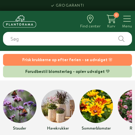
GROGARANTI
0
Find center
Kurv
Menu
Frisk krukkerne op efter ferien - se udvalget 🌸
Forudbestil blomsterløg - oplev udvalget 💚
Stauder
Havekrukker
Sommerblomster
Ro