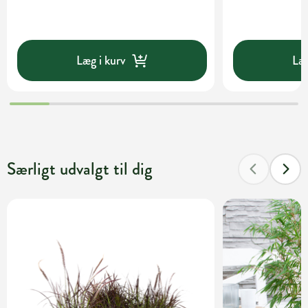
Læg i kurv
Læg
Særligt udvalgt til dig