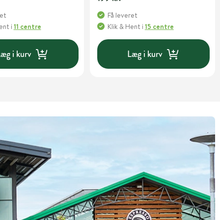
ret
Få leveret
Hent
i
11 centre
Klik & Hent
i
15 centre
æg i kurv
Læg i kurv