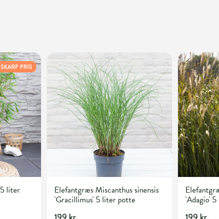
SKARP PRIS
5 liter
Elefantgræs Miscanthus sinensis
Elefantgræ
'Gracillimus' 5 liter potte
'Adagio' 5 
199 kr.
199 kr.