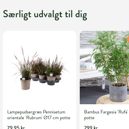
Særligt udvalgt til dig
Lampepudsergræs Pennisetum
Bambus Fargesia 'Rufa' 
orientale 'Rubrum' Ø17 cm potte
potte
79,95 kr.
299 kr.