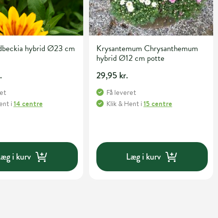
dbeckia hybrid Ø23 cm
Krysantemum Chrysanthemum
hybrid Ø12 cm potte
.
29,95 kr.
ret
Få leveret
Hent
i
14 centre
Klik & Hent
i
15 centre
æg i kurv
Læg i kurv