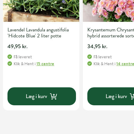
Lavendel Lavandula angustifolia
Krysantemum Chrysa
'Hidcote Blue' 2 liter potte
hybrid assorterede sor
potte
49,95 kr.
34,95 kr.
Få leveret
Få leveret
Klik & Hent
i
15 centre
Klik & Hent
i
14 centr
Læg i kurv
Læg i kurv