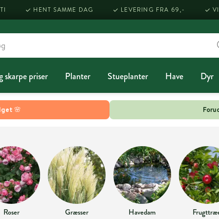
TI
HENT SAMME DAG
LEVERING FRA 69,-
V
g skarpe priser
Planter
Stueplanter
Have
Dyr
lget 🌸
Forud
Roser
Græsser
Havedam
Frugttræ