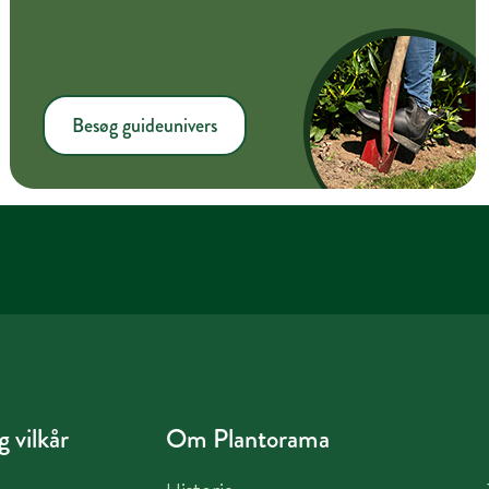
Besøg guideunivers
 vilkår
Om Plantorama