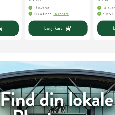
Få leveret
Få leve
Klik & Hent
i
14 centre
Klik & 
Læg i kurv
L