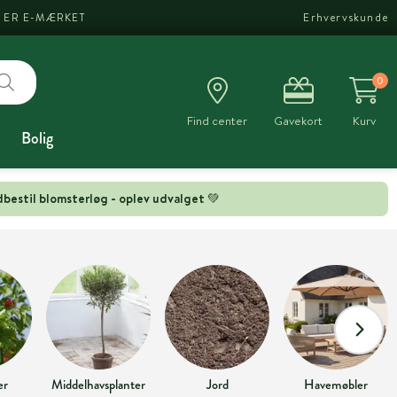
I ER E-MÆRKET
Erhvervskunde
0
Find center
Gavekort
Kurv
Bolig
bestil blomsterløg - oplev udvalget 💚
er
Middelhavsplanter
Jord
Havemøbler