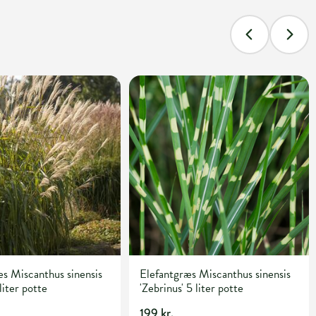
s Miscanthus sinensis
Elefantgræs Miscanthus sinensis
liter potte
'Zebrinus' 5 liter potte
199 kr.