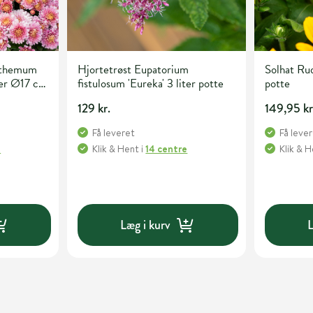
nthemum
Hjortetrøst Eupatorium
Solhat Ru
ter Ø17 cm
fistulosum 'Eureka' 3 liter potte
potte
129 kr.
149,95 kr
Få leveret
Få leve
e
Klik & Hent
i
14 centre
Klik & 
Læg i kurv
L