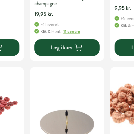
champagne
9,95 kr.
19,95 kr.
Få leve
Få leveret
Klik & 
Klik & Hent
i
11 centre
Læg i kurv
L