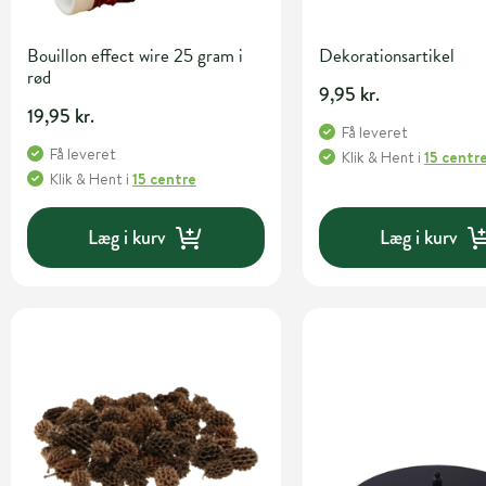
Bouillon effect wire 25 gram i
Dekorationsartikel
rød
9,95 kr.
19,95 kr.
Få leveret
Få leveret
Klik & Hent
i
15 centr
Klik & Hent
i
15 centre
Læg i kurv
Læg i kurv