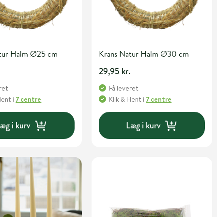
tur Halm Ø25 cm
Krans Natur Halm Ø30 cm
29,95 kr.
ret
Få leveret
Hent
i
7 centre
Klik & Hent
i
7 centre
æg i kurv
Læg i kurv