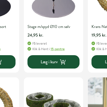
sort
Stage m/spyd Ø10 cm sølv
Krans Na
24,95 kr.
19,95 kr.
Få leveret
Få leve
e
Klik & Hent
i
15 centre
Klik & 
Læg i kurv
L