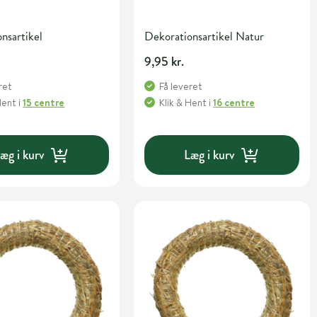
nsartikel
Dekorationsartikel Natur
9,95 kr.
ret
Få leveret
Hent
i
15 centre
Klik & Hent
i
16 centre
æg i kurv
Læg i kurv