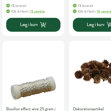
Få leveret
Få leveret
Klik & Hent
i
15 centre
Klik & Hent
i
10 centr
Læg i kurv
Læg i kurv
Bouillon effect wire 25 gram i
Dekorationsartikel