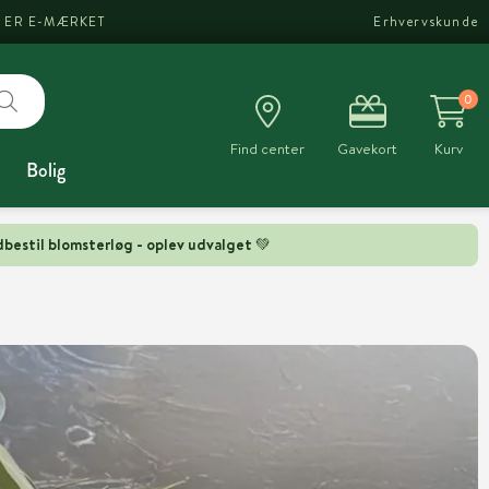
I ER E-MÆRKET
Erhvervskunde
0
Find center
Gavekort
Kurv
Bolig
bestil blomsterløg - oplev udvalget 💚