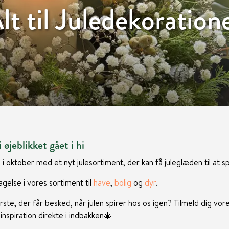
lt til Juledekoration
 øjeblikket gået i hi
 i oktober med et nyt julesortiment, der kan få juleglæden til at sp
gelse i vores sortiment til
have
,
bolig
og
dyr
.
rste, der får besked, når julen spirer hos os igen? Tilmeld dig vor
nspiration direkte i indbakken
🎄