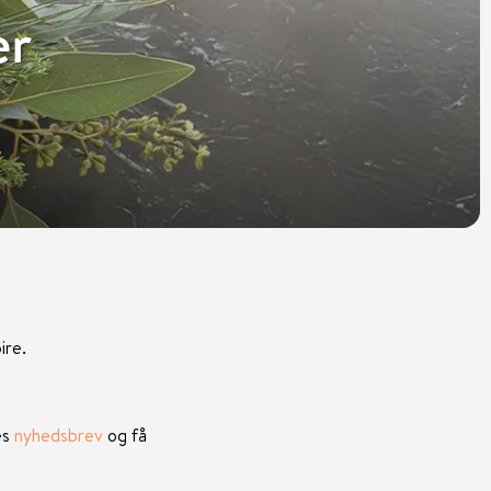
er
ire.
es
nyhedsbrev
og få