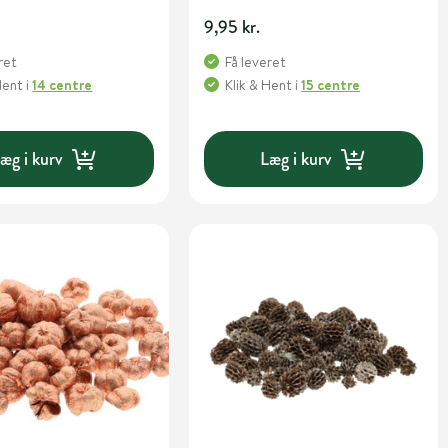
9,95 kr.
ret
Få leveret
Hent
i
14 centre
Klik & Hent
i
15 centre
æg i kurv
Læg i kurv