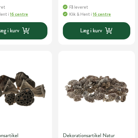
ret
Få leveret
Hent
i
16 centre
Klik & Hent
i
16 centre
æg i kurv
Læg i kurv
nsartikel
Dekorationsartikel Natur