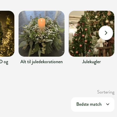
D og
Alt til juledekorationen
Julekugler
Sortering