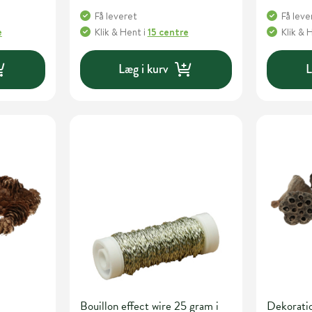
Få leveret
Få leve
e
Klik & Hent
i
15 centre
Klik & 
Læg i kurv
L
Bouillon effect wire 25 gram i
Dekoratio