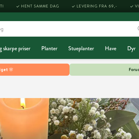
TI
HENT SAMME DAG
LEVERING FRA 69,-
V
g skarpe priser
Planter
Stueplanter
Have
Dyr
lget 🌸
Forud