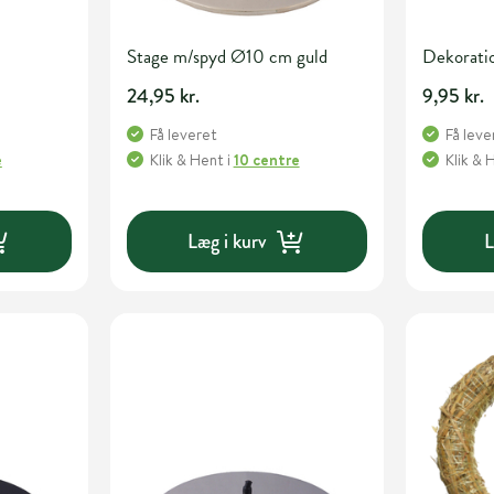
Stage m/spyd Ø10 cm guld
Dekoratio
24,95 kr.
9,95 kr.
Få leveret
Få leve
e
Klik & Hent
i
10 centre
Klik & 
Læg i kurv
L