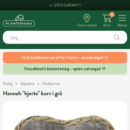
GROGARANTI
0
Find center
Kurv
Menu
Frisk krukkerne op efter ferien - se udvalget 🌸
Forudbestil blomsterløg - oplev udvalget 💚
Bolig
Skjulere
Fletkurve
Hannah "hjerte" kurv i grå