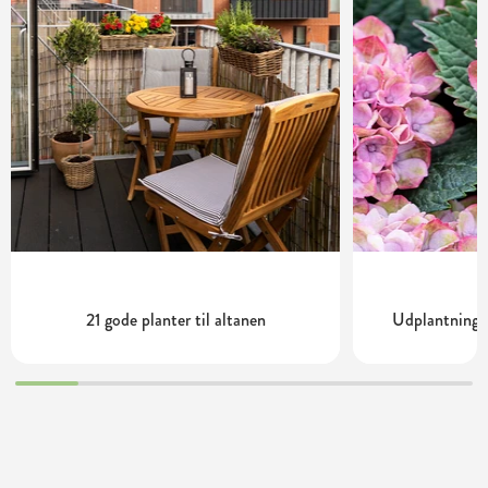
21 gode planter til altanen
Udplantning o