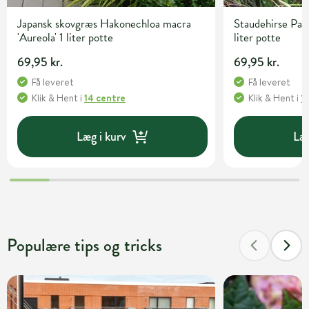
Japansk skovgræs Hakonechloa macra
Staudehirse Pan
'Aureola' 1 liter potte
liter potte
69,95 kr.
69,95 kr.
Få leveret
Få leveret
Klik & Hent
i
14 centre
Klik & Hent
i
1
Læg i kurv
Læg
Populære tips og tricks