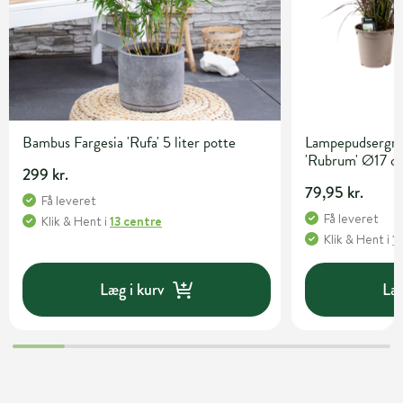
Bambus Fargesia 'Rufa' 5 liter potte
Lampepudsergræ
'Rubrum' Ø17 c
299 kr.
79,95 kr.
Få leveret
Få leveret
Klik & Hent
i
13 centre
Klik & Hent
i
1
Læg i kurv
Læg