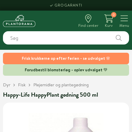
GROGARANTI
0
Find center
Kurv
Menu
Frisk krukkerne op efter ferien - se udvalget 🌸
Forudbestil blomsterløg - oplev udvalget 💚
Dyr
Fisk
Plejemidler og plantegødning
Happy-Life HappyPlant gødning 500 ml