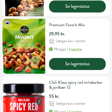
Se lagerstatus
Premium Favorit Mix
29,95 kr.
Sælges kun i center
På lager
i
7 centre
Se lagerstatus
Chili Klaus spicy red m/rabarber
& jordbær 12
55 kr.
Sælges kun i center
På lager
i
2 centre