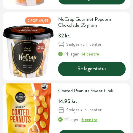
NoCrap Gourmet Popcorn
2 FOR 49,95
Chokolade 65 gram
32 kr.
Sælges kun i center
På lager
i
14 centre
Se lagerstatus
Coated Peanuts Sweet Chili
14,95 kr.
Sælges kun i center
På lager
i
6 centre