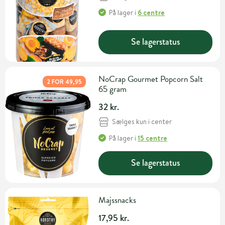
På lager
i
6 centre
Se lagerstatus
NoCrap Gourmet Popcorn Salt
2 FOR 49,95
65 gram
32 kr.
Sælges kun i center
På lager
i
15 centre
Se lagerstatus
Majssnacks
17,95 kr.