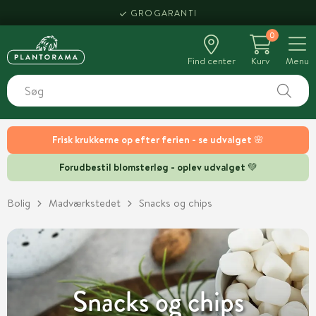
HENT SAMME DAG
0
Find center
Kurv
Menu
Frisk krukkerne op efter ferien - se udvalget 🌸
Forudbestil blomsterløg - oplev udvalget 💚
Bolig
Madværkstedet
Snacks og chips
Snacks og chips