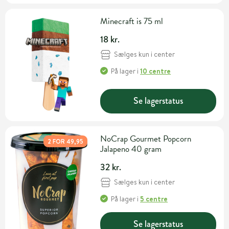
Minecraft is 75 ml
18 kr.
Sælges kun i center
På lager
i
10 centre
Se lagerstatus
NoCrap Gourmet Popcorn
2 FOR 49,95
Jalapeno 40 gram
32 kr.
Sælges kun i center
På lager
i
5 centre
Se lagerstatus