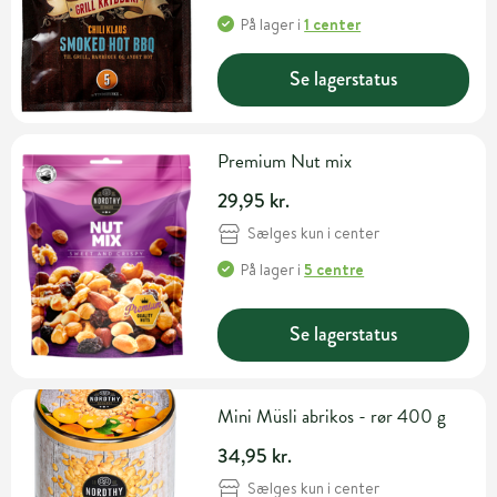
På lager
i
1 center
Se lagerstatus
Premium Nut mix
29,95 kr.
Sælges kun i center
På lager
i
5 centre
Se lagerstatus
Mini Müsli abrikos - rør 400 g
34,95 kr.
Sælges kun i center