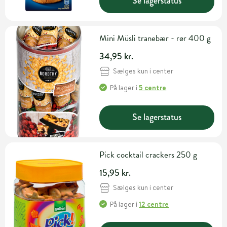
Se lagerstatus
Mini Müsli tranebær - rør 400 g
34,95 kr.
Sælges kun i center
På lager
i
5 centre
Se lagerstatus
Pick cocktail crackers 250 g
15,95 kr.
Sælges kun i center
På lager
i
12 centre