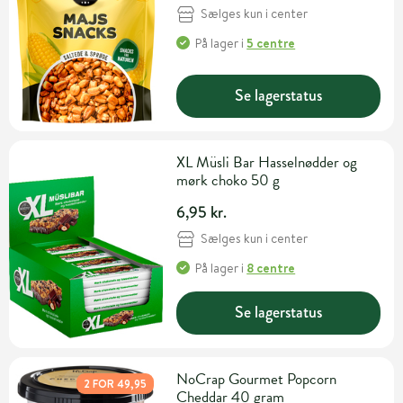
Sælges kun i center
På lager
i
5 centre
Se lagerstatus
XL Müsli Bar Hasselnødder og
mørk choko 50 g
6,95 kr.
Sælges kun i center
På lager
i
8 centre
Se lagerstatus
NoCrap Gourmet Popcorn
2 FOR 49,95
Cheddar 40 gram