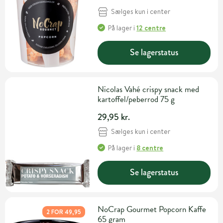
Sælges kun i center
På lager
i
12 centre
Se lagerstatus
Nicolas Vahé crispy snack med
kartoffel/peberrod 75 g
29,95 kr.
Sælges kun i center
På lager
i
8 centre
Se lagerstatus
NoCrap Gourmet Popcorn Kaffe
2 FOR 49,95
65 gram