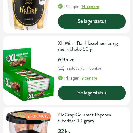
På lager
i
14 centre
Se lagerstatus
XL Müsli Bar Hasselnødder og
mørk choko 50 g
6,95 kr.
Sælges kun i center
På lager
i
9 centre
Se lagerstatus
NoCrap Gourmet Popcorn
2 FOR 49,95
Cheddar 40 gram
32 kr.