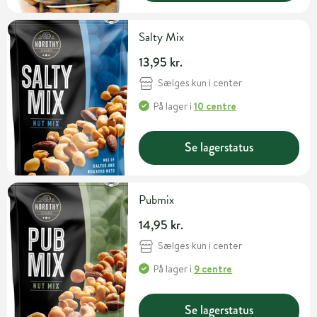
Salty Mix
13,95 kr.
Sælges kun i center
På lager
i
10 centre
Se lagerstatus
Pubmix
14,95 kr.
Sælges kun i center
På lager
i
9 centre
Se lagerstatus