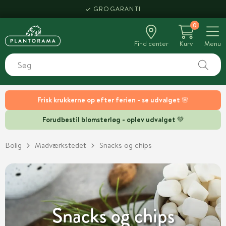
HENT SAMME DAG
0
Find center
Kurv
Menu
Frisk krukkerne op efter ferien - se udvalget 🌸
Forudbestil blomsterløg - oplev udvalget 💚
Bolig
Madværkstedet
Snacks og chips
Snacks og chips