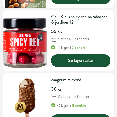
Chili Klaus spicy red m/rabarber
& jordbær 12
55 kr.
Sælges kun i center
På lager
i
2 centre
Se lagerstatus
Magnum Almond
30 kr.
Sælges kun i center
På lager
i
11 centre