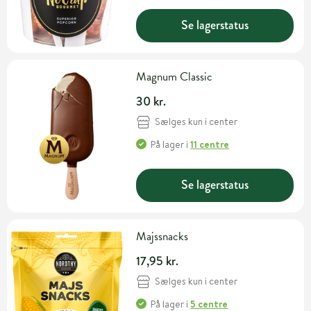
Se lagerstatus
Magnum Classic
30 kr.
Sælges kun i center
På lager
i
11 centre
Se lagerstatus
Majssnacks
17,95 kr.
Sælges kun i center
På lager
i
5 centre