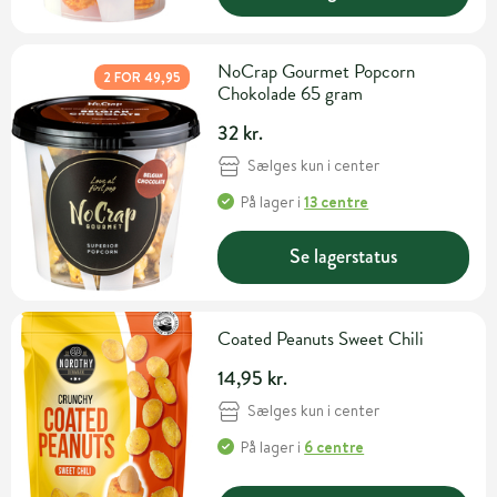
NoCrap Gourmet Popcorn
2 FOR 49,95
Chokolade 65 gram
32 kr.
Sælges kun i center
På lager
i
13 centre
Se lagerstatus
Coated Peanuts Sweet Chili
14,95 kr.
Sælges kun i center
På lager
i
6 centre