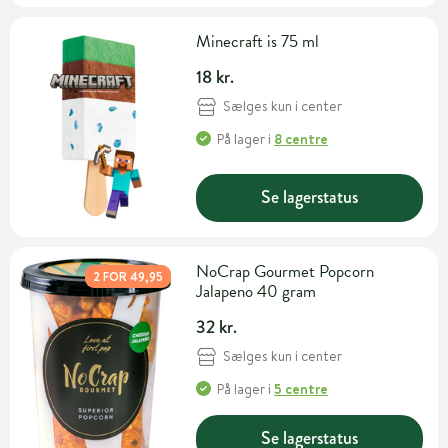
Minecraft is 75 ml
18 kr.
Sælges kun i center
På lager
i
8 centre
Se lagerstatus
NoCrap Gourmet Popcorn
2 FOR 49,95
Jalapeno 40 gram
32 kr.
Sælges kun i center
På lager
i
5 centre
Se lagerstatus