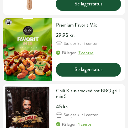
Se lagerstatus
Premium Favorit Mix
29,95 kr.
Sælges kun i center
På lager
i
7 centre
Se lagerstatus
Chili Klaus smoked hot BBQ grill
mix 5
45 kr.
Sælges kun i center
På lager
i
1 center