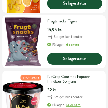
Se lagerstatus
Frugtsnacks Figen
15,95 kr.
Sælges kun i center
På lager
i
6 centre
Se lagerstatus
NoCrap Gourmet Popcorn
2 FOR 49,95
Hindbær 65 gram
32 kr.
Sælges kun i center
På lager
i
14 centre