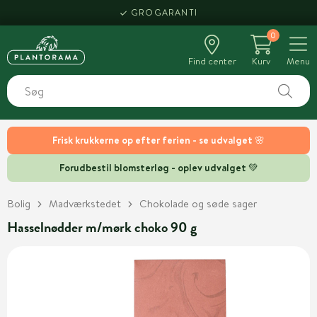
GROGARANTI
0
Find center
Kurv
Menu
Frisk krukkerne op efter ferien - se udvalget 🌸
Forudbestil blomsterløg - oplev udvalget 💚
Bolig
Madværkstedet
Chokolade og søde sager
Hasselnødder m/mørk choko 90 g