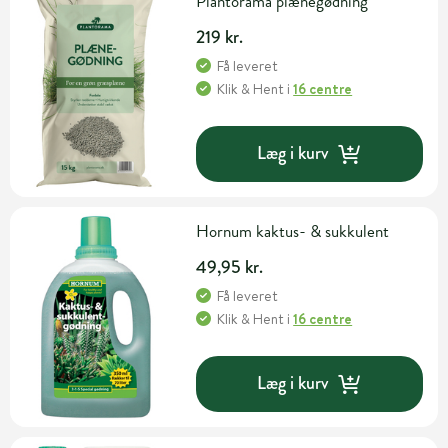
Plantorama plænegødning
219 kr.
Få leveret
Klik & Hent
i
16 centre
Læg i kurv
Hornum kaktus- & sukkulent
49,95 kr.
Få leveret
Klik & Hent
i
16 centre
Læg i kurv