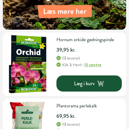
Hornum orkide gødningspinde
39,95 kr.
Få leveret
Klik & Hent
i
15 centre
Læg i kurv
Plantorama perlekalk
69,95 kr.
Få leveret