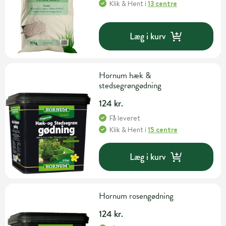
Klik & Hent
i
13 centre
Læg i kurv
Hornum hæk &
stedsegrøngødning
124 kr.
Få leveret
Klik & Hent
i
15 centre
Læg i kurv
Hornum rosengødning
124 kr.