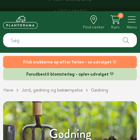
HENT SAMME DAG
0
Find center
Kurv
Menu
Frisk krukkerne op efter ferien - se udvalget 🌸
Forudbestil blomsterløg - oplev udvalget 💚
Have
Jord, gødning og bekæmpelse
Gødning
Gødning