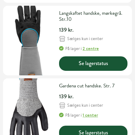
Langskaftet handske, mørkegrå.
Str.10
139 kr.
Sælges kun i center
På lager
i
2 centre
Se lagerstatus
Gardena cut handske. Str. 7
139 kr.
Sælges kun i center
På lager
i
1 center
Se lagerstatus