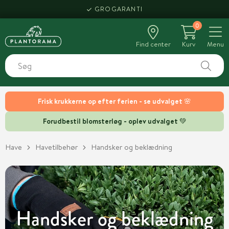
HENT SAMME DAG
GROGARANTI
0
Find center
Kurv
Menu
Frisk krukkerne op efter ferien - se udvalget 🌸
Forudbestil blomsterløg - oplev udvalget 💚
Have
Havetilbehør
Handsker og beklædning
Handsker og beklædning