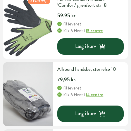
2 FOR 99,-
’Comfort’ grøn/sort str. 8
59,95 kr.
Få leveret
Klik & Hent
i
15 centre
Læg i kurv
Allround handske, størrelse 10
79,95 kr.
Få leveret
Klik & Hent
i
14 centre
Læg i kurv