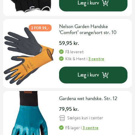
Læg i kurv
Nelson Garden Handske
2 FOR 99,-
’Comfort’ orange/sort str. 10
59,95 kr.
Få leveret
Klik & Hent
i
3 centre
Læg i kurv
Gardena wet handske. Str. 12
79,95 kr.
Sælges kun i center
På lager
i
3 centre