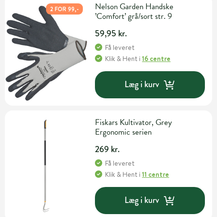
Nelson Garden Handske
2 FOR 99,-
’Comfort’ grå/sort str. 9
59,95 kr.
Få leveret
Klik & Hent
i
16 centre
Læg i kurv
Fiskars Kultivator, Grey
Ergonomic serien
269 kr.
Få leveret
Klik & Hent
i
11 centre
Læg i kurv