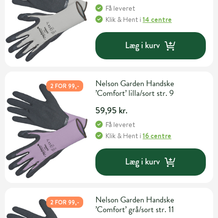
Få leveret
Klik & Hent
i
14 centre
Læg i kurv
Nelson Garden Handske
2 FOR 99,-
’Comfort’ lilla/sort str. 9
59,95 kr.
Få leveret
Klik & Hent
i
16 centre
Læg i kurv
Nelson Garden Handske
2 FOR 99,-
’Comfort’ grå/sort str. 11