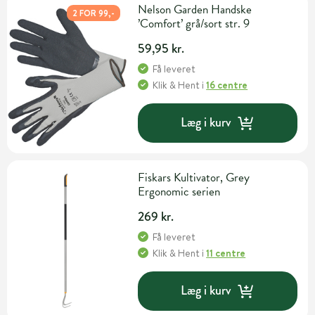
Nelson Garden Handske
2 FOR 99,-
’Comfort’ grå/sort str. 9
59,95 kr.
Få leveret
Klik & Hent
i
16 centre
Læg i kurv
Fiskars Kultivator, Grey
Ergonomic serien
269 kr.
Få leveret
Klik & Hent
i
11 centre
Læg i kurv