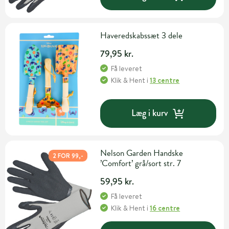
Haveredskabssæt 3 dele
79,95 kr.
Få leveret
Klik & Hent
i
13 centre
Læg i kurv
Nelson Garden Handske
2 FOR 99,-
’Comfort’ grå/sort str. 7
59,95 kr.
Få leveret
Klik & Hent
i
16 centre