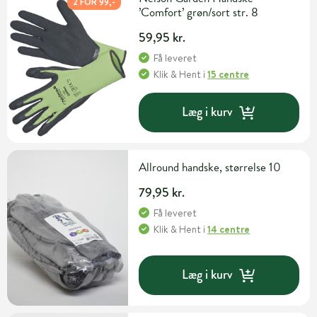
2 FOR 99,-
’Comfort’ grøn/sort str. 8
59,95 kr.
Få leveret
Klik & Hent
i
15 centre
Læg i kurv
Allround handske, størrelse 10
79,95 kr.
Få leveret
Klik & Hent
i
14 centre
Læg i kurv