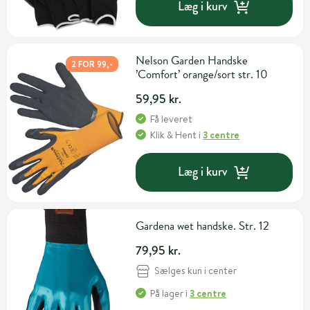
Læg i kurv
Nelson Garden Handske
2 FOR 99,-
’Comfort’ orange/sort str. 10
59,95 kr.
Få leveret
Klik & Hent
i
3 centre
Læg i kurv
Gardena wet handske. Str. 12
79,95 kr.
Sælges kun i center
På lager
i
3 centre