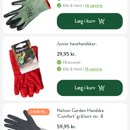
Klik & Hent
i
14 centre
Læg i kurv
Junior havehandsker.
29,95 kr.
Få leveret
Klik & Hent
i
15 centre
Læg i kurv
Nelson Garden Handske
2 FOR 99,-
’Comfort’ grå/sort str. 8
59,95 kr.