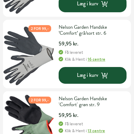
Læg i kurv
Nelson Garden Handske
2 FOR 99,-
’Comfort’ grå/sort str. 6
59,95 kr.
Få leveret
Klik & Hent
i
16 centre
Læg i kurv
Nelson Garden Handske
2 FOR 99,-
'Comfort' grøn str. 9
59,95 kr.
Få leveret
Klik & Hent
i
13 centre