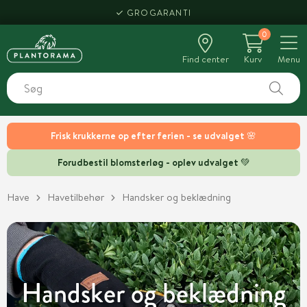
HENT SAMME DAG
0
Find center
Kurv
Menu
Frisk krukkerne op efter ferien - se udvalget 🌸
Forudbestil blomsterløg - oplev udvalget 💚
Have
Havetilbehør
Handsker og beklædning
Handsker og beklædning