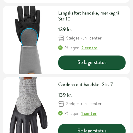
Langskaftet handske, mørkegrå.
Str.10
139 kr.
Sælges kun i center
På lager
i
2 centre
Se lagerstatus
Gardena cut handske. Str. 7
139 kr.
Sælges kun i center
På lager
i
1 center
Se lagerstatus