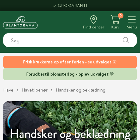
HENT SAMME DAG
GROGARANTI
0
Find center
Kurv
Menu
Frisk krukkerne op efter ferien - se udvalget 🌸
Forudbestil blomsterløg - oplev udvalget 💚
Have
Havetilbehør
Handsker og beklædning
Handsker og beklædning