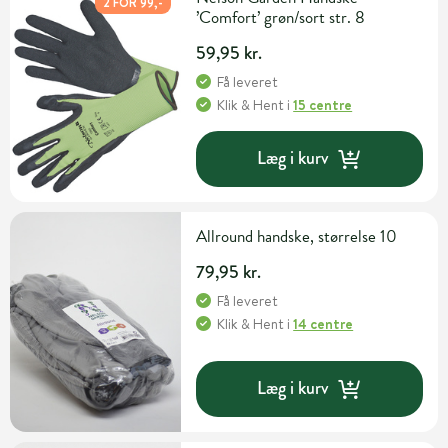
2 FOR 99,-
’Comfort’ grøn/sort str. 8
59,95 kr.
Få leveret
Klik & Hent
i
15 centre
Læg i kurv
Allround handske, størrelse 10
79,95 kr.
Få leveret
Klik & Hent
i
14 centre
Læg i kurv