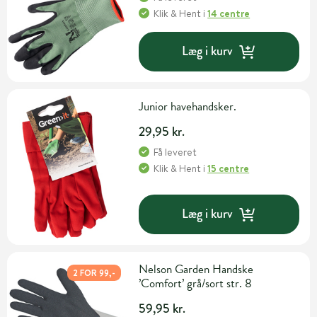
Klik & Hent
i
14 centre
Læg i kurv
Junior havehandsker.
29,95 kr.
Få leveret
Klik & Hent
i
15 centre
Læg i kurv
Nelson Garden Handske
2 FOR 99,-
’Comfort’ grå/sort str. 8
59,95 kr.