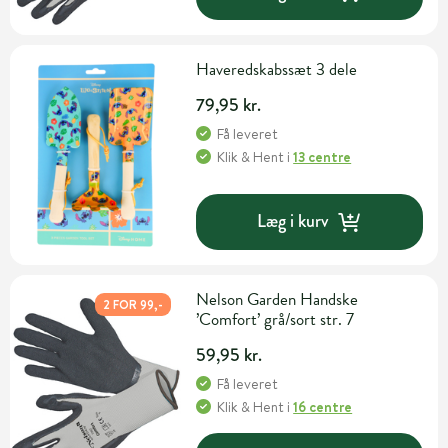
Haveredskabssæt 3 dele
79,95 kr.
Få leveret
Klik & Hent
i
13 centre
Læg i kurv
Nelson Garden Handske
2 FOR 99,-
’Comfort’ grå/sort str. 7
59,95 kr.
Få leveret
Klik & Hent
i
16 centre