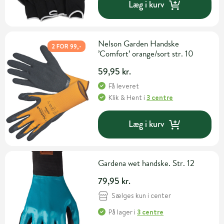
Læg i kurv
Nelson Garden Handske
2 FOR 99,-
’Comfort’ orange/sort str. 10
59,95 kr.
Få leveret
Klik & Hent
i
3 centre
Læg i kurv
Gardena wet handske. Str. 12
79,95 kr.
Sælges kun i center
På lager
i
3 centre