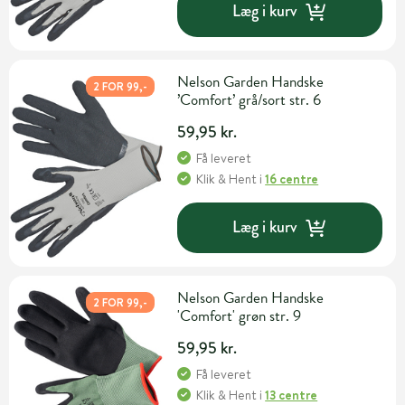
Læg i kurv
Nelson Garden Handske
2 FOR 99,-
’Comfort’ grå/sort str. 6
59,95 kr.
Få leveret
Klik & Hent
i
16 centre
Læg i kurv
Nelson Garden Handske
2 FOR 99,-
'Comfort' grøn str. 9
59,95 kr.
Få leveret
Klik & Hent
i
13 centre