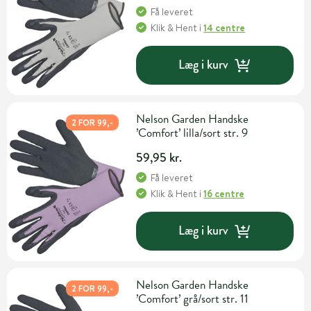
Få leveret
Klik & Hent
i
14 centre
Læg i kurv
Nelson Garden Handske
2 FOR 99,-
’Comfort’ lilla/sort str. 9
59,95 kr.
Få leveret
Klik & Hent
i
16 centre
Læg i kurv
Nelson Garden Handske
2 FOR 99,-
’Comfort’ grå/sort str. 11