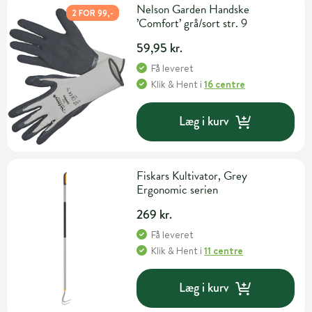
Nelson Garden Handske
2 FOR 99,-
’Comfort’ grå/sort str. 9
59,95 kr.
Få leveret
Klik & Hent
i
16 centre
Læg i kurv
Fiskars Kultivator, Grey
Ergonomic serien
269 kr.
Få leveret
Klik & Hent
i
11 centre
Læg i kurv