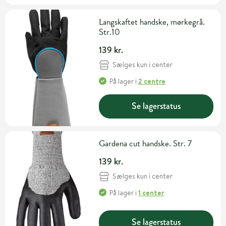
Langskaftet handske, mørkegrå.
Str.10
139 kr.
Sælges kun i center
På lager
i
2 centre
Se lagerstatus
Gardena cut handske. Str. 7
139 kr.
Sælges kun i center
På lager
i
1 center
Se lagerstatus