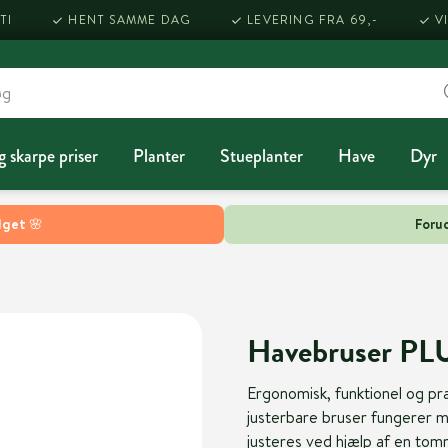
TI
HENT SAMME DAG
LEVERING FRA 69,-
V
g skarpe priser
Planter
Stueplanter
Have
Dyr
lget 🌸
Forud
Havebruser PLU
Ergonomisk, funktionel og pr
justerbare bruser fungerer 
justeres ved hjælp af en tomm