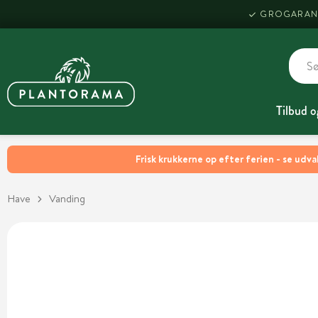
GROGARAN
Tilbud o
Frisk krukkerne op efter ferien - se udva
Have
Vanding