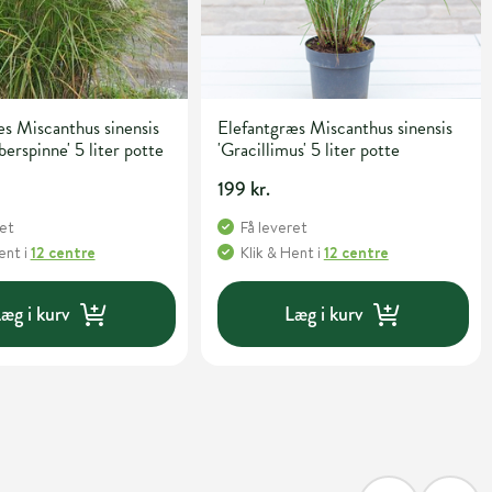
s Miscanthus sinensis
Elefantgræs Miscanthus sinensis
berspinne' 5 liter potte
'Gracillimus' 5 liter potte
199 kr.
ret
Få leveret
Hent
i
12 centre
Klik & Hent
i
12 centre
æg i kurv
Læg i kurv