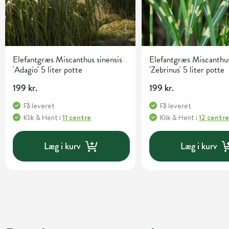
Elefantgræs Miscanthus sinensis
Elefantgræs Miscanthus
'Adagio' 5 liter potte
'Zebrinus' 5 liter potte
199 kr.
199 kr.
Få leveret
Få leveret
Klik & Hent
i
11 centre
Klik & Hent
i
12 centr
Læg i kurv
Læg i kurv