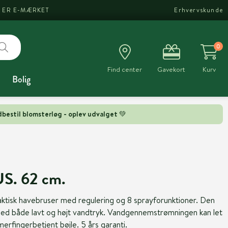
I ER E-MÆRKET
Erhvervskunde
0
Find center
Gavekort
Kurv
Bolig
bestil blomsterløg - oplev udvalget 💚
S. 62 cm.
aktisk havebruser med regulering og 8 sprayforunktioner. Den
med både lavt og højt vandtryk. Vandgennemstrømningen kan let
erfingerbetjent bøjle. 5 års garanti.