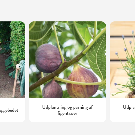
Udplantning og pasning af
Udplan
kyggebedet
figentræer