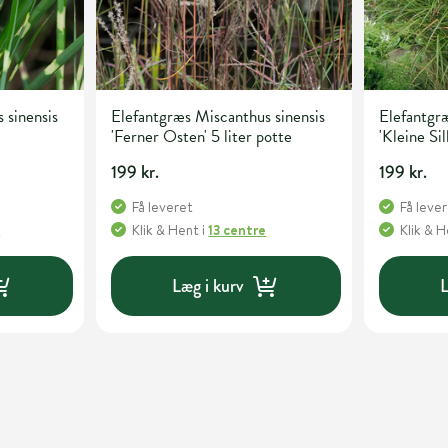
 sinensis
Elefantgræs Miscanthus sinensis
Elefantgræ
'Ferner Osten' 5 liter potte
'Kleine Sil
199 kr.
199 kr.
Få leveret
Få leve
e
Klik & Hent
i
13 centre
Klik & 
Læg i kurv
L