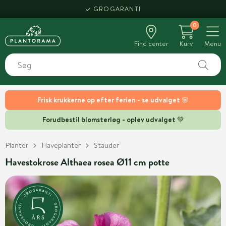
GROGARANTI
0
Find center
Kurv
Menu
Frisk krukkerne op efter ferien - se udvalget 🌸
Forudbestil blomsterløg - oplev udvalget 💚
Planter
Haveplanter
Stauder
Havestokrose Althaea rosea Ø11 cm potte