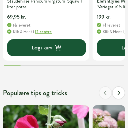
Staudehirse Panicum virgatum 'Squaw' 1
Elefantgræs Mis
liter potte
'Variegatus' 5 li
69,95 kr.
199 kr.
Få leveret
Få leveret
Klik & Hent
i
12 centre
Klik & Hent
i
1
Læg i kurv
Læg
Populære tips og tricks