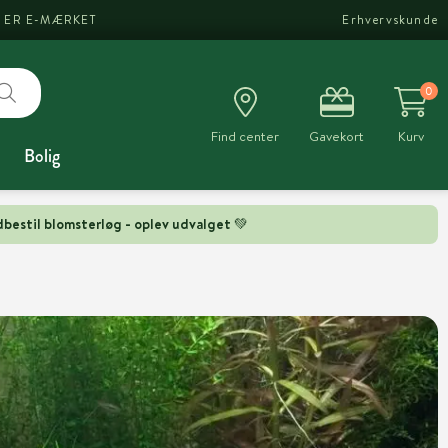
I ER E-MÆRKET
Erhvervskunde
0
Find center
Gavekort
Kurv
Bolig
bestil blomsterløg - oplev udvalget 💚