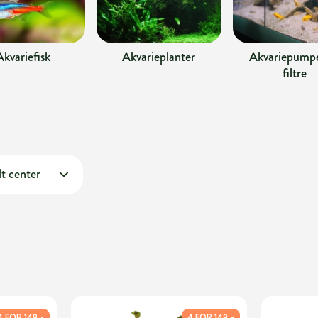
Akvariefisk
Akvarieplanter
Akvariepumpe
filtre
t center
4 FOR 149,-
4 FOR 149,-