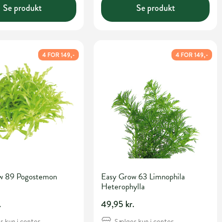
Se produkt
Se produkt
4 FOR 149,-
4 FOR 149,-
w 89 Pogostemon
Easy Grow 63 Limnophila
Heterophylla
.
49,95 kr.
 kun i center
Sælges kun i center