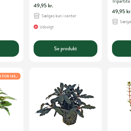
Tripartita
49,95 kr.
49,95 kr
Sælges kun i center
Sælges
Udsolgt
Se produkt
4 FOR 149,-