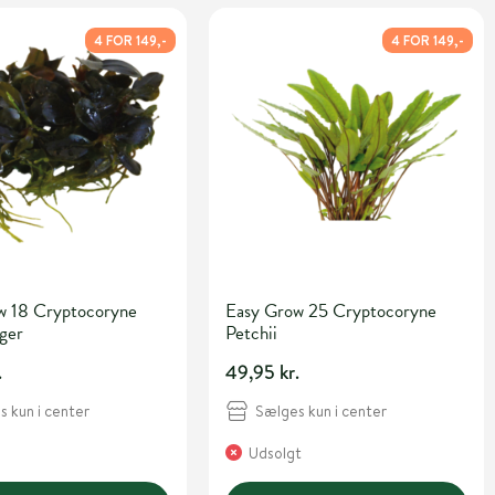
4 FOR 149,-
4 FOR 149,-
w 18 Cryptocoryne
Easy Grow 25 Cryptocoryne
iger
Petchii
.
49,95 kr.
 kun i center
Sælges kun i center
Udsolgt