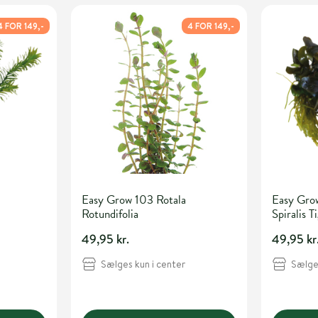
4 FOR 149,-
4 FOR 149,-
Easy Grow 103 Rotala
Easy Gro
Rotundifolia
Spiralis T
49,95 kr.
49,95 kr
Sælges kun i center
Sælges