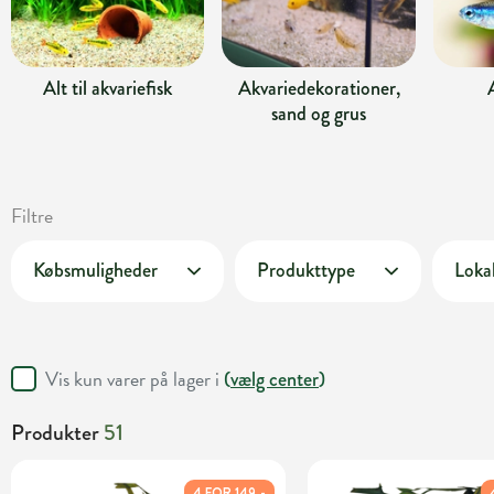
Alt til akvariefisk
Akvariedekorationer,
sand og grus
Filtre
Købsmuligheder
Produkttype
Lokal
Vis kun varer på lager i
(
vælg center
)
Produkter
51
4 FOR 149,-