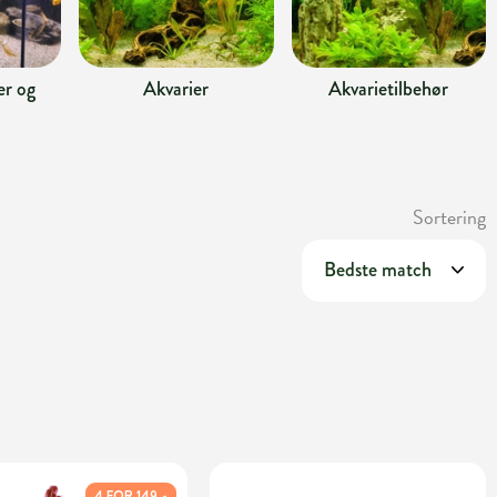
r og
Akvarier
Akvarietilbehør
Sortering
4 FOR 149,-