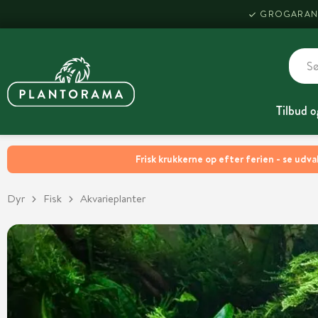
GROGARAN
Tilbud o
Frisk krukkerne op efter ferien - se udva
Dyr
Fisk
Akvarieplanter