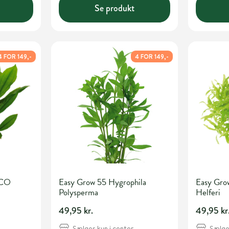
Se produkt
4 FOR 149,-
4 FOR 149,-
ECO
Easy Grow 55 Hygrophila
Easy Gro
Polysperma
Helferi
49,95 kr.
49,95 kr
Sælges kun i center
Sælges