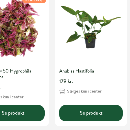
w 50 Hygrophila
Anubias Hastifolia
hai
179 kr.
.
Sælges kun i center
 kun i center
Se produkt
Se produkt