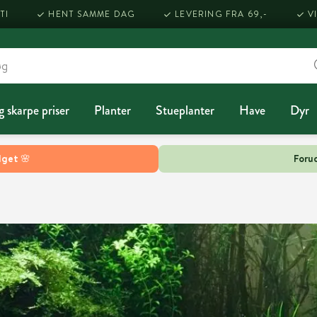
TI
HENT SAMME DAG
LEVERING FRA 69,-
V
g skarpe priser
Planter
Stueplanter
Have
Dyr
lget 🌸
Forud