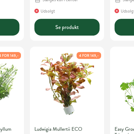
Udsolgt
Udsolg
Se produkt
4 FOR 149,-
4 FOR 149,-
yllum
Ludwigia Mullertii ECO
Easy Gro