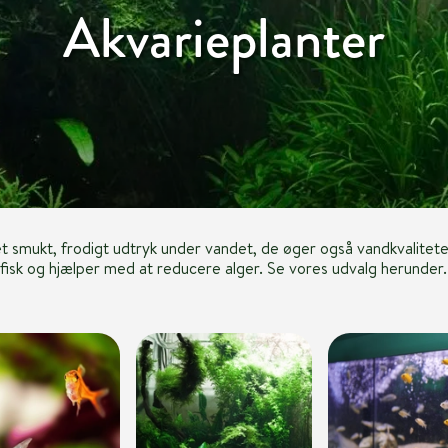
Akvarieplanter
et smukt, frodigt udtryk under vandet, de øger også vandkvalitete
fisk og hjælper med at reducere alger. Se vores udvalg herunder.