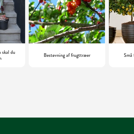
 skal du
Bestøvning af frugttræer
Små f
n