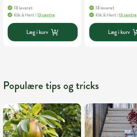
Få leveret
Få leveret
Klik & Hent
i
13 centre
Klik & Hent
i
13 centre
Læg i kurv
Læg i kurv
Populære tips og tricks