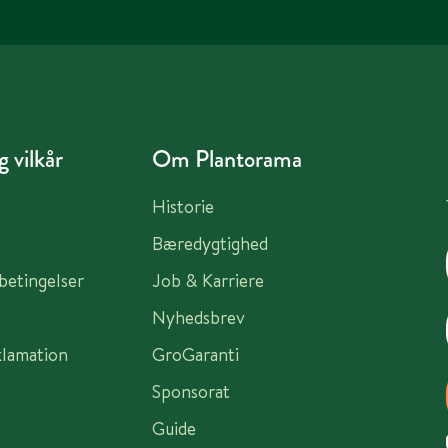
 vilkår
Om Plantorama
Historie
Bæredygtighed
sbetingelser
Job & Karriere
Nyhedsbrev
klamation
GroGaranti
Sponsorat
Guide