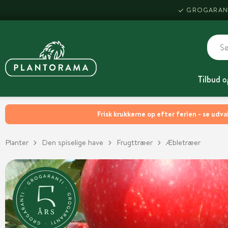
GROGARAN
Tilbud o
Frisk krukkerne op efter ferien - se udva
Planter
Den spiselige have
Frugttræer
Æbletræer