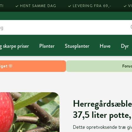
TI
HENT SAMME DAG
LEVERING FRA 69,-
V
g skarpe priser
Planter
Stueplanter
Have
Dyr
lget 🌸
Forud
Herregårdsæblet
37,5 liter pott
Dette opretvoksende træ giver