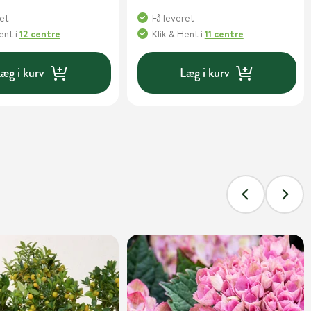
ret
Få leveret
Hent
i
12 centre
Klik & Hent
i
11 centre
æg i kurv
Læg i kurv