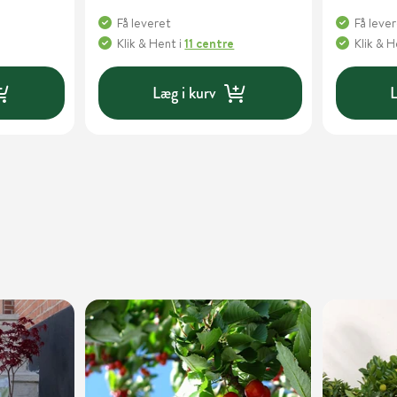
Få leveret
Få leve
Klik & Hent
i
11 centre
Klik & 
Læg i kurv
L