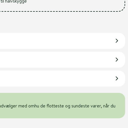
 til halvskygge
udvælger med omhu de flotteste og sundeste varer, når du