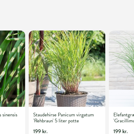
 sinensis
Staudehirse Panicum virgatum
Elefantgræ
'Rehbraun' 5 liter potte
'Gracillimu
199 kr.
199 kr.