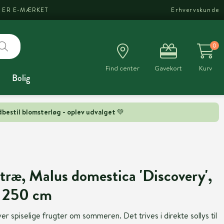
I ER E-MÆRKET
Erhvervskunde
0
Find center
Gavekort
Kurv
Bolig
bestil blomsterløg - oplev udvalget 💚
ræ, Malus domestica 'Discovery',
e, 250 cm
 spiselige frugter om sommeren. Det trives i direkte sollys til