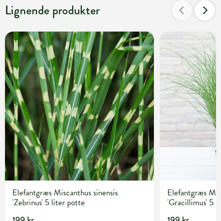
Lignende produkter
Elefantgræs Miscanthus sinensis
Elefantgræs Mis
'Zebrinus' 5 liter potte
'Gracillimus' 5 l
199 kr.
199 kr.