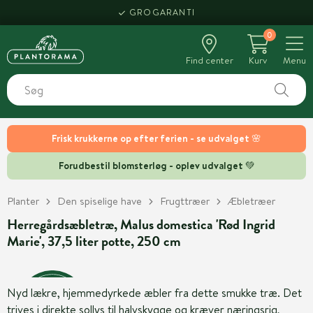
GROGARANTI
0
Find center
Kurv
Menu
Frisk krukkerne op efter ferien - se udvalget 🌸
Forudbestil blomsterløg - oplev udvalget 💚
Planter
Den spiselige have
Frugttræer
Æbletræer
Herregårdsæbletræ, Malus domestica 'Rød Ingrid
Marie', 37,5 liter potte, 250 cm
Nyd lækre, hjemmedyrkede æbler fra dette smukke træ. Det
trives i direkte sollys til halvskygge og kræver næringsrig,