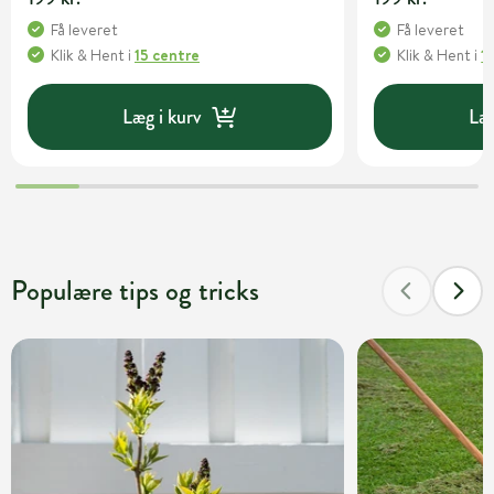
Få leveret
Få leveret
Klik & Hent
i
15 centre
Klik & Hent
i
1
Læg i kurv
Læg
Populære tips og tricks