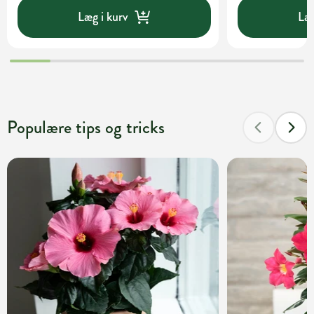
Læg i kurv
Læg
Populære tips og tricks