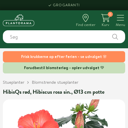
GROGARANTI
0
Find center
Kurv
Menu
Frisk krukkerne op efter ferien - se udvalget 🌸
Forudbestil blomsterløg - oplev udvalget 💚
Stueplanter
Blomstrende stueplanter
HibisQs rød, Hibiscus rosa sin., Ø13 cm potte