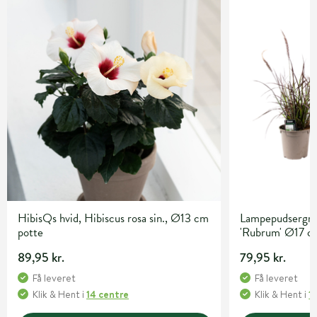
HibisQs hvid, Hibiscus rosa sin., Ø13 cm
Lampepudsergræ
potte
'Rubrum' Ø17 c
89,95 kr.
79,95 kr.
Få leveret
Få leveret
Klik & Hent
i
14 centre
Klik & Hent
i
1