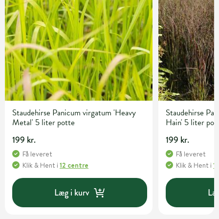
Staudehirse Panicum virgatum 'Heavy
Staudehirse Pan
Metal' 5 liter potte
Hain' 5 liter pot
199 kr.
199 kr.
Få leveret
Få leveret
Klik & Hent
i
12 centre
Klik & Hent
i
1
Læg i kurv
Læg