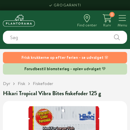
GROGARANTI
0
Find center
Kurv
Menu
Frisk krukkerne op efter ferien - se udvalget 🌸
Forudbestil blomsterløg - oplev udvalget 💚
Dyr
Fisk
Fiskefoder
Hikari Tropical Vibra Bites fiskefoder 125 g