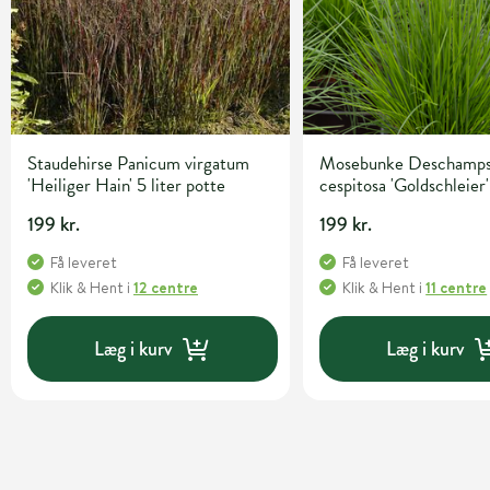
Staudehirse Panicum virgatum
Mosebunke Deschamps
'Heiliger Hain' 5 liter potte
cespitosa 'Goldschleier'
potte
199 kr.
199 kr.
Få leveret
Få leveret
Klik & Hent
i
12 centre
Klik & Hent
i
11 centre
Læg i kurv
Læg i kurv