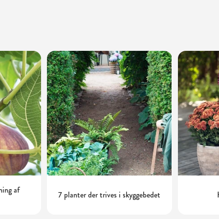
ning af
7 planter der trives i skyggebedet