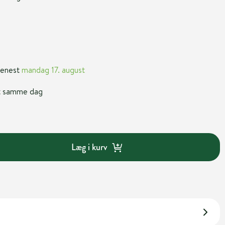
 senest
mandag 17. august
nt samme dag
Læg i kurv