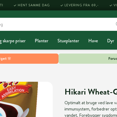
TI
HENT SAMME DAG
LEVERING FRA 69,-
V
g skarpe priser
Planter
Stueplanter
Have
Dyr
lget 🌸
Forud
Hikari Wheat-
Optimalt at bruge ved lave v
immunsystem, forbedrer opta
vandet. Forebygger sygdomm