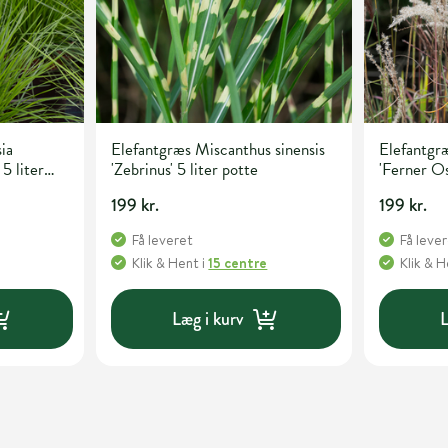
ia
Elefantgræs Miscanthus sinensis
Elefantgræ
 5 liter
'Zebrinus' 5 liter potte
'Ferner Os
199 kr.
199 kr.
Få leveret
Få leve
Klik & Hent
i
15 centre
Klik & 
Læg i kurv
L