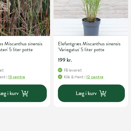
s Miscanthus sinensis
Elefantgræs Miscanthus sinensis
ten' 5 liter potte
'Variegatus' 5 liter potte
199 kr.
ret
Få leveret
Hent
i
13 centre
Klik & Hent
i
12 centre
æg i kurv
Læg i kurv