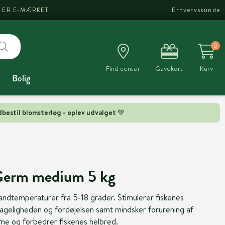
I ER E-MÆRKET
Erhvervskunde
0
Find center
Gavekort
Kurv
Bolig
bestil blomsterløg - oplev udvalget 💚
Germ medium 5 kg
andtemperaturer fra 5-18 grader. Stimulerer fiskenes
geligheden og fordøjelsen samt mindsker forurening af
e og forbedrer fiskenes helbred.