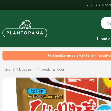
GROGARAN
Tilbud o
Frisk krukkerne op efter ferien - se udva
Have
Havedam
Havedamsfoder