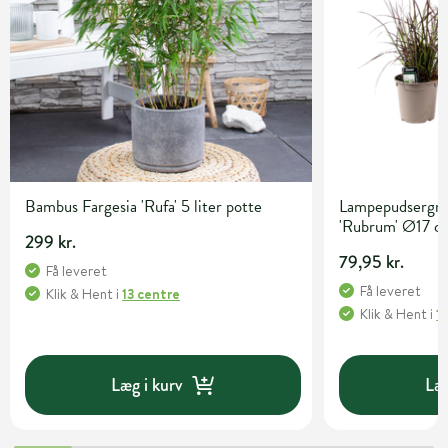
Bambus Fargesia 'Rufa' 5 liter potte
Lampepudsergræ
'Rubrum' Ø17 c
299 kr.
79,95 kr.
Få leveret
Få leveret
Klik & Hent
i
13 centre
Klik & Hent
i
1
Læg i kurv
Læg