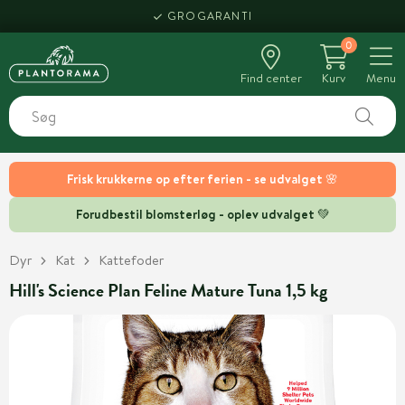
GROGARANTI
0
Find center
Kurv
Menu
Frisk krukkerne op efter ferien - se udvalget 🌸
Forudbestil blomsterløg - oplev udvalget 💚
Dyr
Kat
Kattefoder
Hill's Science Plan Feline Mature Tuna 1,5 kg