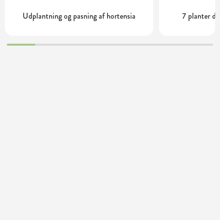
Udplantning og pasning af hortensia
7 planter de