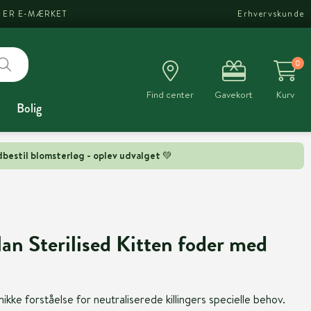
I ER E-MÆRKET
Erhvervskunde
0
Find center
Gavekort
Kurv
Bolig
bestil blomsterløg - oplev udvalget 💚
lan Sterilised Kitten foder med
ikke forståelse for neutraliserede killingers specielle behov.