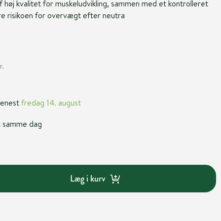
 høj kvalitet for muskeludvikling, sammen med et kontrolleret
re risikoen for overvægt efter neutra
r.
 senest
fredag 14. august
nt samme dag
Læg i kurv