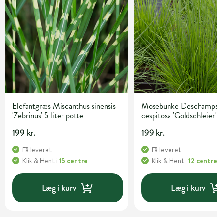
Elefantgræs Miscanthus sinensis
Mosebunke Deschamps
'Zebrinus' 5 liter potte
cespitosa 'Goldschleier'
potte
199 kr.
199 kr.
Få leveret
Få leveret
Klik & Hent
i
15 centre
Klik & Hent
i
12 centr
Læg i kurv
Læg i kurv