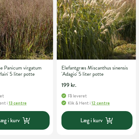
se Panicum virgatum
Elefantgræs Miscanthus sinensis
ain' 5 liter potte
'Adagio' 5 liter potte
199 kr.
ret
Få leveret
Hent
i
13 centre
Klik & Hent
i
12 centre
æg i kurv
Læg i kurv