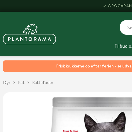
GROGARAN
Tilbud o
Frisk krukkerne op efter ferien - se udva
Dyr
Kat
Kattefoder