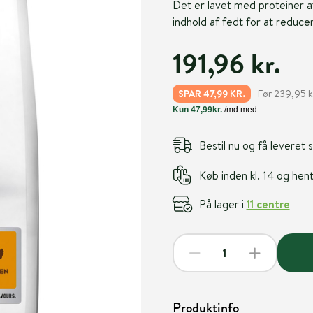
Det er lavet med proteiner af
indhold af fedt for at reduce
191,96 kr.
Før 239,95 k
SPAR 47,99 KR.
Bestil nu og få leveret
Køb inden kl. 14 og he
På lager i
11 centre
Produktinfo