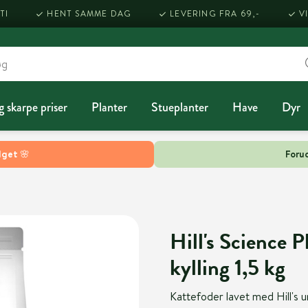
TI
HENT SAMME DAG
LEVERING FRA 69,-
V
g skarpe priser
Planter
Stueplanter
Have
Dyr
lget 🌸
Forud
Hill's Science P
kylling 1,5 kg
Kattefoder lavet med Hill's un