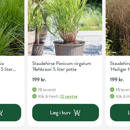
ia
Staudehirse Panicum virgatum
Staudehir
 5 liter
'Rehbraun' 5 liter potte
'Heiliger H
199 kr.
199 kr.
Få leveret
Få leve
e
Klik & Hent
i
12 centre
Klik & 
Læg i kurv
L