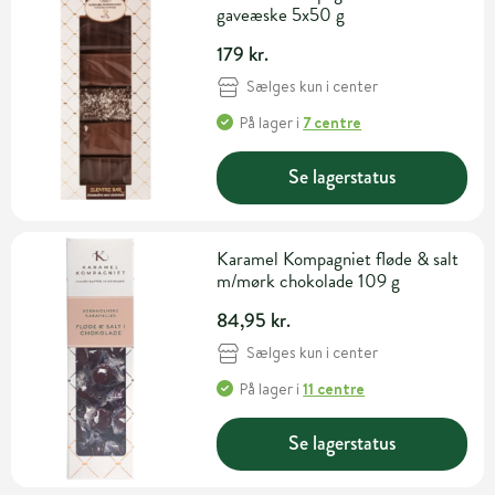
gaveæske 5x50 g
179 kr.
Sælges kun i center
På lager
i
7 centre
Se lagerstatus
Karamel Kompagniet fløde & salt
m/mørk chokolade 109 g
84,95 kr.
Sælges kun i center
På lager
i
11 centre
Se lagerstatus