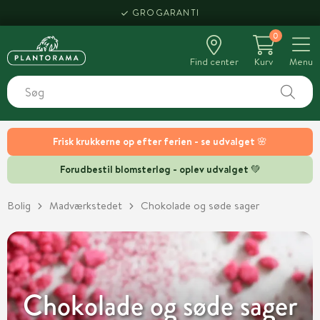
HENT SAMME DAG
0
Find center
Kurv
Menu
Frisk krukkerne op efter ferien - se udvalget 🌸
Forudbestil blomsterløg - oplev udvalget 💚
Bolig
Madværkstedet
Chokolade og søde sager
Chokolade og søde sager