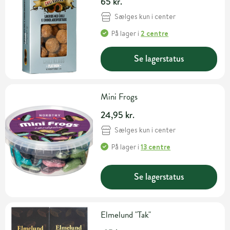
65 kr.
Sælges kun i center
På lager
i
2 centre
Se lagerstatus
Mini Frogs
24,95 kr.
Sælges kun i center
På lager
i
13 centre
Se lagerstatus
Elmelund "Tak"