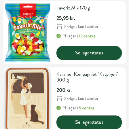
Favorit Mix 170 g
25,95 kr.
Sælges kun i center
På lager
i
13 centre
Se lagerstatus
Karamel Kompagniet "Katpigen"
300 g
200 kr.
Sælges kun i center
På lager
i
5 centre
Se lagerstatus