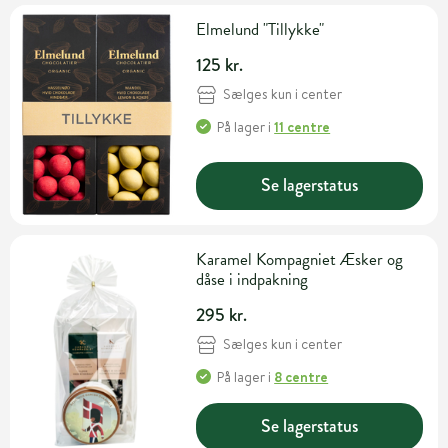
Elmelund "Tillykke"
125 kr.
Sælges kun i center
På lager
i
11 centre
Se lagerstatus
Karamel Kompagniet Æsker og
dåse i indpakning
295 kr.
Sælges kun i center
På lager
i
8 centre
Se lagerstatus