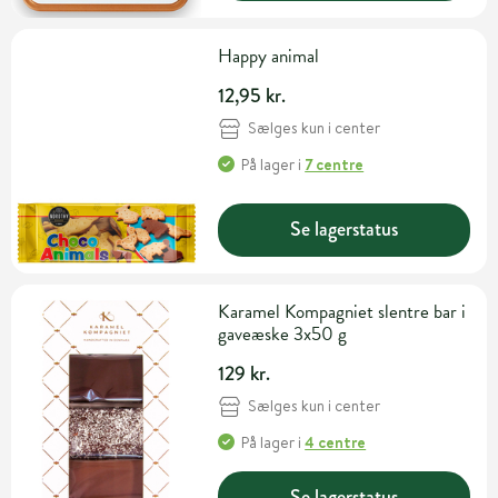
Happy animal
12,95 kr.
Sælges kun i center
På lager
i
7 centre
Se lagerstatus
Karamel Kompagniet slentre bar i
gaveæske 3x50 g
129 kr.
Sælges kun i center
På lager
i
4 centre
Se lagerstatus