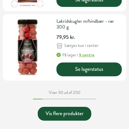
Lakridskugler m/hindbær - rør
300 g
79,95 kr.
Sælges kun i center
På lager
i
9 centre
Se lagerstatus
Viser 30 ud af 200
Vis flere produkter