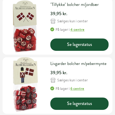
"Tillykke" bolcher m/jordbær
39,95 kr.
Sælges kun i center
På lager
i
4 centre
Se lagerstatus
Livgarder bolcher m/pebermynte
39,95 kr.
Sælges kun i center
På lager
i
6 centre
Se lagerstatus