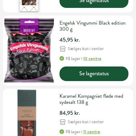
Se lagerstatus
Engelsk Vingummi Black edition
300 g
45,95 kr.
Sælges kun i center
På lager
i
10 centre
Se lagerstatus
Karamel Kompagniet fløde med
sydesalt 138 g
84,95 kr.
Sælges kun i center
På lager
i
11 centre