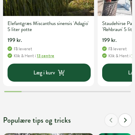
Elefantgræs Miscanthus sinensis 'Adagio'
Staudehirse Pa
5 liter potte
'Rehbraun' 5 lite
199 kr.
199 kr.
Få leveret
Få leveret
Klik & Hent
i
13 centre
Klik & Hent
i
1
Læg i kurv
Læg
Populære tips og tricks