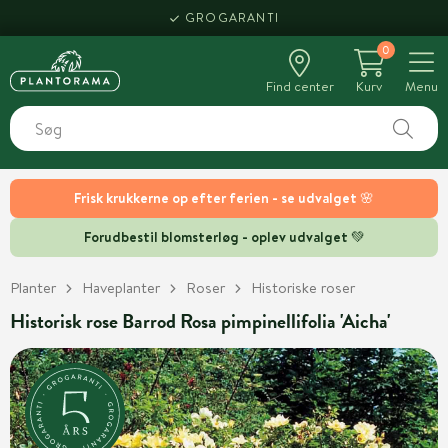
GROGARANTI
0
Find center
Kurv
Menu
Frisk krukkerne op efter ferien - se udvalget 🌸
Forudbestil blomsterløg - oplev udvalget 💚
Planter
Haveplanter
Roser
Historiske roser
Historisk rose Barrod Rosa pimpinellifolia 'Aicha'