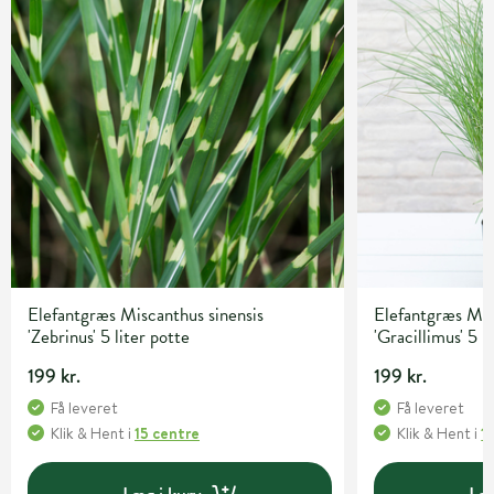
Elefantgræs Miscanthus sinensis
Elefantgræs Mis
'Zebrinus' 5 liter potte
'Gracillimus' 5 l
199 kr.
199 kr.
Få leveret
Få leveret
Klik & Hent
i
15 centre
Klik & Hent
i
1