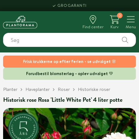
GROGARANTI
0
Find center
Kurv
Menu
Frisk krukkerne op efter ferien - se udvalget 🌸
Forudbestil blomsterløg - oplev udvalget 💚
Planter
Haveplanter
Roser
Historiske roser
Historisk rose Rosa 'Little White Pet' 4 liter potte