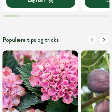
Læg i kurv
Læg
Populære tips og tricks