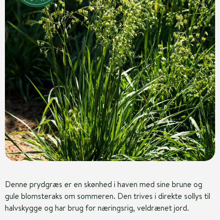
Denne prydgræs er en skønhed i haven med sine brune og
gule blomsteraks om sommeren. Den trives i direkte sollys til
halvskygge og har brug for næringsrig, veldrænet jord.