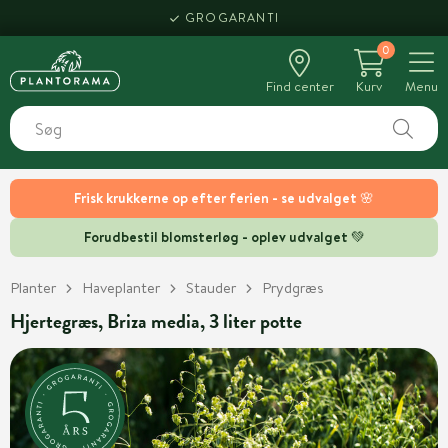
GROGARANTI
0
Find center
Kurv
Menu
Frisk krukkerne op efter ferien - se udvalget 🌸
Forudbestil blomsterløg - oplev udvalget 💚
Planter
Haveplanter
Stauder
Prydgræs
Hjertegræs, Briza media, 3 liter potte