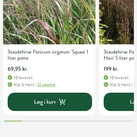
Staudehirse Panicum virgatum 'Squaw' 1
Staudehirse Pan
liter potte
Hain' 5 liter pot
69,95 kr.
199 kr.
Få leveret
Få leveret
Klik & Hent
i
12 centre
Klik & Hent
i
1
Læg i kurv
Læg