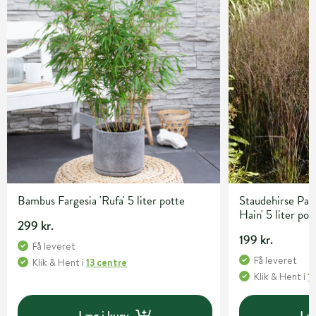
Bambus Fargesia 'Rufa' 5 liter potte
Staudehirse Pan
Hain' 5 liter pot
299 kr.
199 kr.
Få leveret
Få leveret
Klik & Hent
i
13 centre
Klik & Hent
i
1
Læg i kurv
Læg