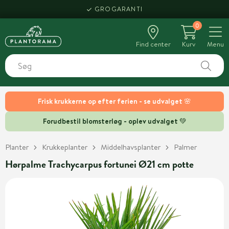
GROGARANTI
0
Find center
Kurv
Menu
Frisk krukkerne op efter ferien - se udvalget 🌸
Forudbestil blomsterløg - oplev udvalget 💚
Planter
Krukkeplanter
Middelhavsplanter
Palmer
Hørpalme Trachycarpus fortunei Ø21 cm potte