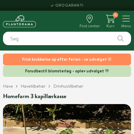
GROGARANTI
0
Find center
Kurv
Menu
Frisk krukkerne op efter ferien - se udvalget 🌸
Forudbestil blomsterløg - oplev udvalget 💚
Have
Havetilbehør
Drivhustilbehør
Homefarm 3 kapillærkasse