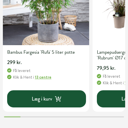
Bambus Fargesia 'Rufa' 5 liter potte
Lampepudsergræ
'Rubrum' Ø17 c
299 kr.
79,95 kr.
Få leveret
Få leveret
Klik & Hent
i
13 centre
Klik & Hent
i
1
Læg i kurv
Læg