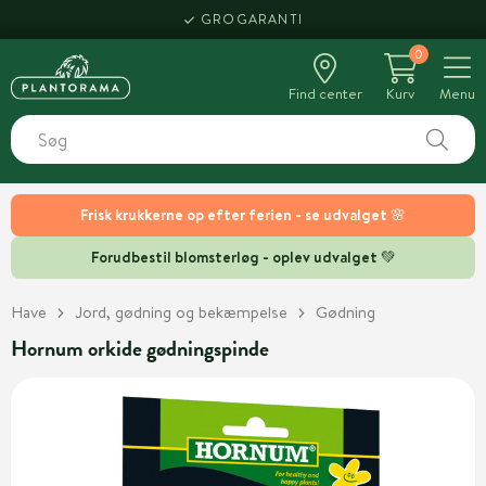
GROGARANTI
0
Find center
Kurv
Menu
Frisk krukkerne op efter ferien - se udvalget 🌸
Forudbestil blomsterløg - oplev udvalget 💚
Have
Jord, gødning og bekæmpelse
Gødning
Hornum orkide gødningspinde