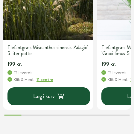
Elefantgræs Miscanthus sinensis 'Adagio'
Elefantgræs Mis
5 liter potte
'Gracillimus' 5 l
199 kr.
199 kr.
Få leveret
Få leveret
Klik & Hent
i
11 centre
Klik & Hent
i
1
Læg i kurv
Læg