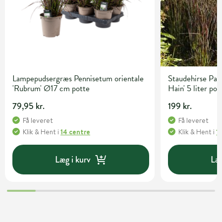
Lampepudsergræs Pennisetum orientale
Staudehirse Pan
'Rubrum' Ø17 cm potte
Hain' 5 liter pot
79,95 kr.
199 kr.
Få leveret
Få leveret
Klik & Hent
i
14 centre
Klik & Hent
i
1
Læg i kurv
Læg