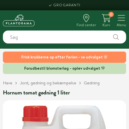
GROGARANTI
0
Find center
Kurv
Menu
Frisk krukkerne op efter ferien - se udvalget 🌸
Forudbestil blomsterløg - oplev udvalget 💚
Have
Jord, gødning og bekæmpelse
Gødning
Hornum tomat gødning 1 liter