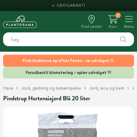
GROGARANTI
0
Find center
Kurv
Menu
Frisk krukkerne op efter ferien - se udvalget 🌸
Forudbestil blomsterløg - oplev udvalget 💚
Have
Jord, gødning og bekæmpelse
Jord, leca og bark
Jo
Pindstrup Hortensiajord Blå 20 liter