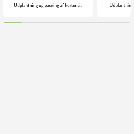
Udplantning og pasning af hortensia
Udplantning