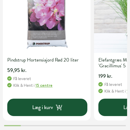
Pindstrup Hortensiajord Rød 20 liter
Elefantgræs Mis
'Gracillimus' 5 l
59,95 kr.
199 kr.
Få leveret
Få leveret
Klik & Hent
i
15 centre
Klik & Hent
i
1
Læg i kurv
Læg