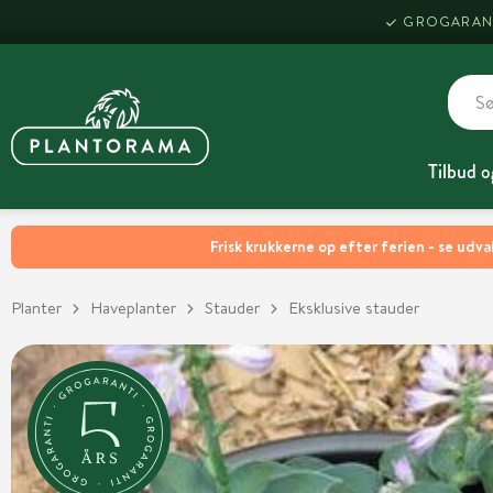
GROGARAN
Tilbud o
Frisk krukkerne op efter ferien - se udva
Planter
Haveplanter
Stauder
Eksklusive stauder