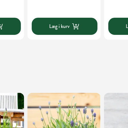
Læg i kurv
L