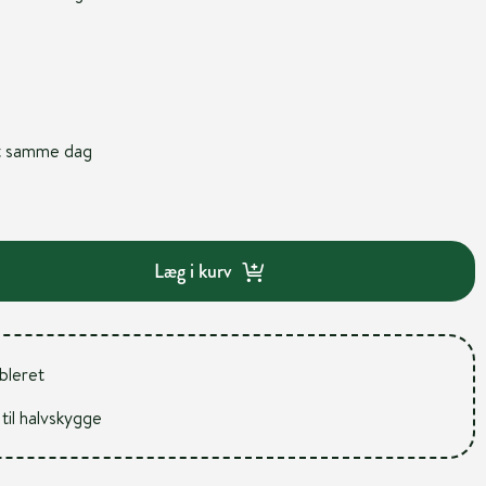
nt samme dag
Læg i kurv
ableret
 til halvskygge