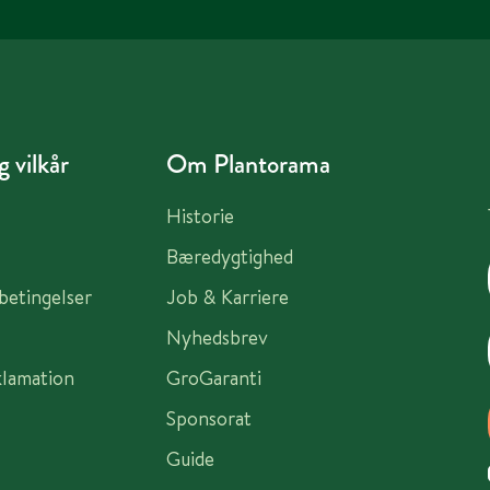
 vilkår
Om Plantorama
Historie
Bæredygtighed
sbetingelser
Job & Karriere
Nyhedsbrev
klamation
GroGaranti
Sponsorat
Guide