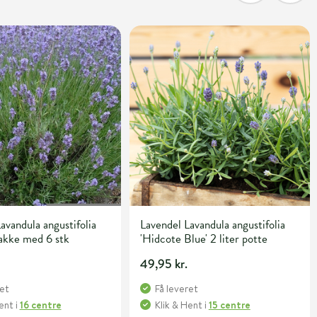
avandula angustifolia
Lavendel Lavandula angustifolia
Bakke med 6 stk
'Hidcote Blue' 2 liter potte
49,95 kr.
ret
Få leveret
Hent
i
16 centre
Klik & Hent
i
15 centre