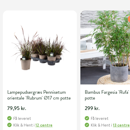
Lampepudsergræs Pennisetum
Bambus Fargesia 'Rufa' 
orientale 'Rubrum' Ø17 cm potte
potte
79,95 kr.
299 kr.
Få leveret
Få leveret
Klik & Hent
i
12 centre
Klik & Hent
i
13 centre