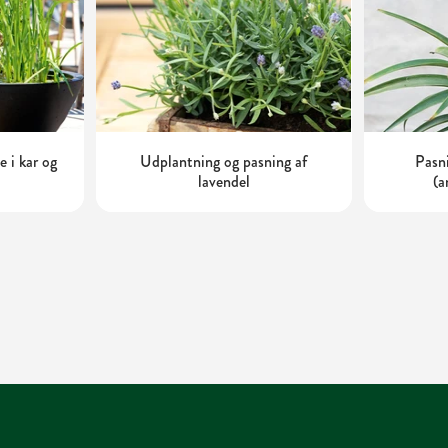
 i kar og
Udplantning og pasning af
Pasni
lavendel
(a