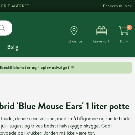
I ER E-MÆRKET
Erhvervskunde
0
Find center
Gavekort
Kurv
Bolig
bestil blomsterløg - oplev udvalget 💚
rid 'Blue Mouse Ears' 1 liter potte
staude, denne i miniversion, med små blågrønne og runde blade.
 juli- august og trives bedst i halvskygge-skygge. God i
kovbede og i krukker. Jorden må ikke være tør.