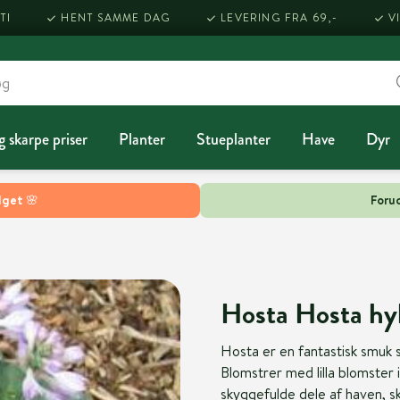
TI
HENT SAMME DAG
LEVERING FRA 69,-
V
g skarpe priser
Planter
Stueplanter
Have
Dyr
lget 🌸
Forud
Hosta Hosta hyb
Hosta er en fantastisk smuk 
Blomstrer med lilla blomster i
skyggefulde dele af haven, s