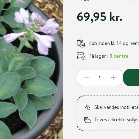
69,95 kr.
Køb inden kl. 14 og he
På lager i
3 centre
Skal vandes indtil et
Trives i direkte sollys