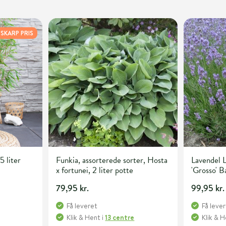
SKARP PRIS
5 liter
Funkia, assorterede sorter, Hosta
Lavendel L
x fortunei, 2 liter potte
'Grosso' 
79,95 kr.
99,95 kr.
Få leveret
Få leve
Klik & Hent
i
13 centre
Klik & 