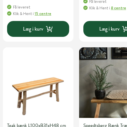
Få leveret
Få leveret
Klik & Hent
i
8 centre
Klik & Hent
i
15 centre
Læg i kurv
Læg i kurv
Teak bænk L100xB31xH48 cm
Speedtsberg Bænk Tr