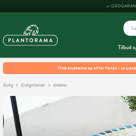
GROGARAN
Tilbud o
Frisk krukkerne op efter ferien - se udva
Bolig
Boliginteriør
Møbler