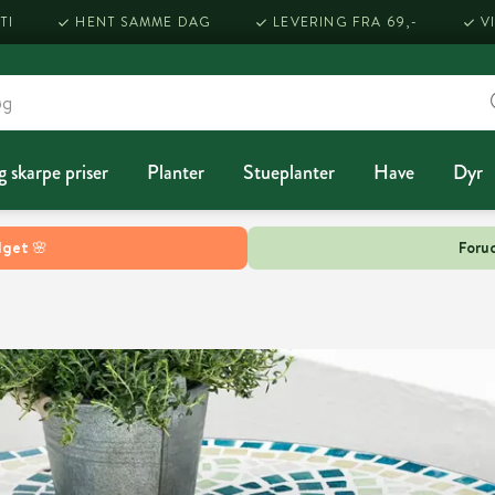
TI
HENT SAMME DAG
LEVERING FRA 69,-
V
g skarpe priser
Planter
Stueplanter
Have
Dyr
lget 🌸
Forud