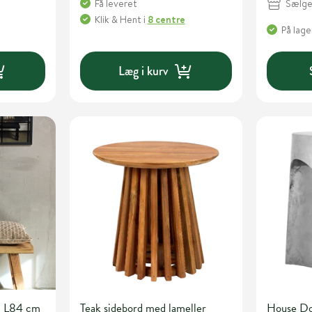
Sælges
Få leveret
Klik & Hent
i
8 centre
På lage
Læg i kurv
æ L84 cm
Teak sidebord med lameller
House Do