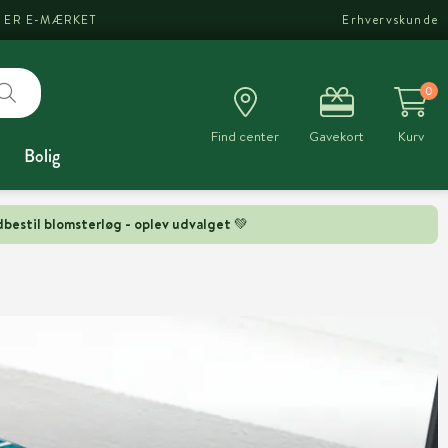
I ER E-MÆRKET
Erhvervskunde
0
Find center
Gavekort
Kurv
Bolig
bestil blomsterløg - oplev udvalget 💚