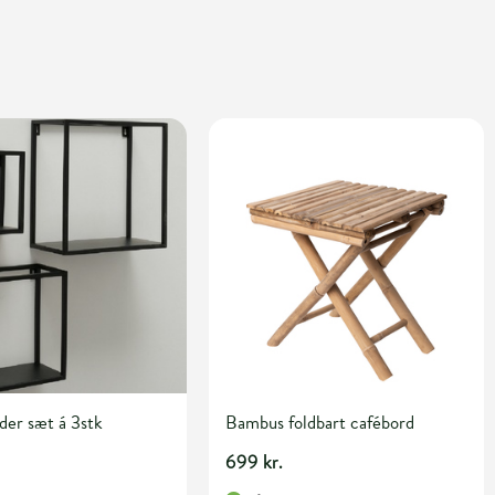
der sæt á 3stk
Bambus foldbart cafébord
699 kr.