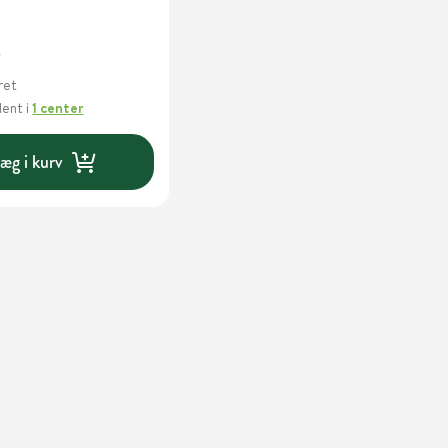
m
.
ret
Hent
i
1 center
æg i kurv