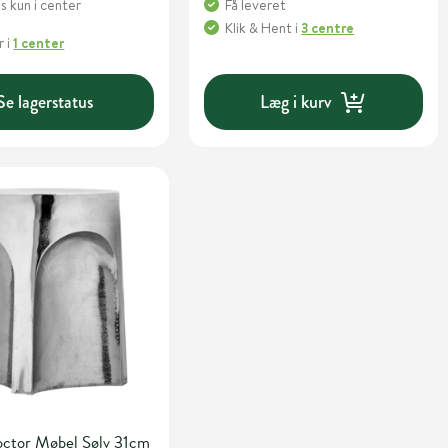
 kun i center
Få leveret
Klik & Hent
i
3 centre
r
i
1 center
Se lagerstatus
Læg i kurv
ctor Møbel Sølv 31cm