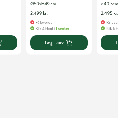
Ø50xH49 cm
x 40,5c
2.499 kr.
2.495 kr
Få leveret
Få leve
Klik & Hent
i
1 center
Klik & 
Læg i kurv
L