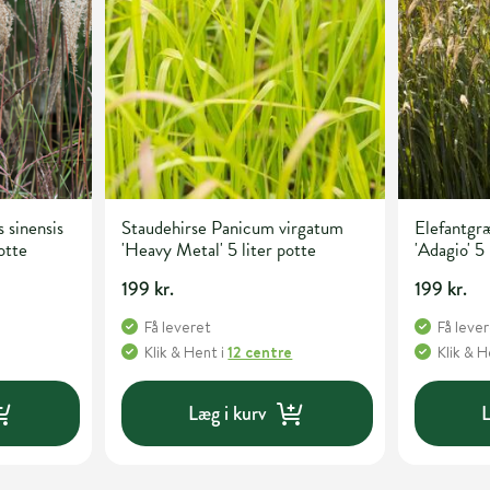
 sinensis
Staudehirse Panicum virgatum
Elefantgræ
otte
'Heavy Metal' 5 liter potte
'Adagio' 5 
199 kr.
199 kr.
Få leveret
Få leve
Klik & Hent
i
12 centre
Klik & 
Læg i kurv
L