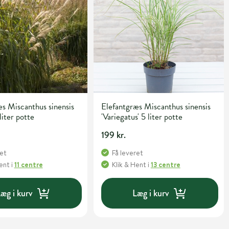
s Miscanthus sinensis
Elefantgræs Miscanthus sinensis
liter potte
'Variegatus' 5 liter potte
199 kr.
ret
Få leveret
Hent
i
11 centre
Klik & Hent
i
13 centre
æg i kurv
Læg i kurv