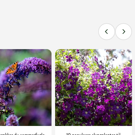
trækker du sommerfugle
10 populaere slyngplanter til