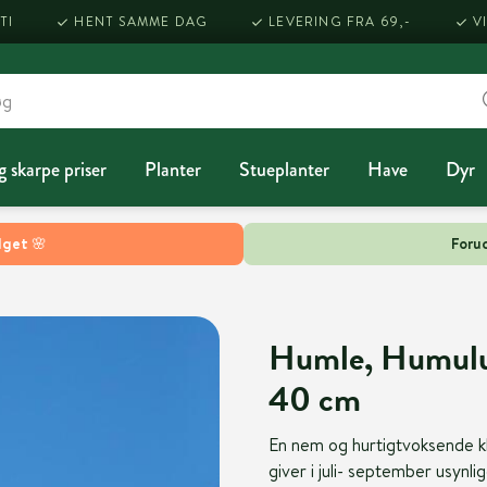
TI
HENT SAMME DAG
LEVERING FRA 69,-
V
g skarpe priser
Planter
Stueplanter
Have
Dyr
lget 🌸
Forud
Humle, Humulus 
40 cm
En nem og hurtigtvoksende kl
giver i juli- september usynl