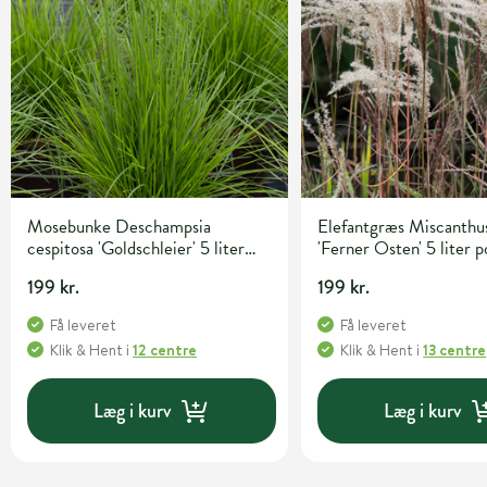
Mosebunke Deschampsia
Elefantgræs Miscanthus
cespitosa 'Goldschleier' 5 liter
'Ferner Osten' 5 liter p
potte
199 kr.
199 kr.
Få leveret
Få leveret
Klik & Hent
i
12 centre
Klik & Hent
i
13 centre
Læg i kurv
Læg i kurv