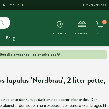
I ER E-MÆRKET
Erhvervskunde
0
Find center
Gavekort
Kurv
Bolig
bestil blomsterløg - oplev udvalget 💚
lupulus 'Nordbrau', 2 liter potte,
atreplante der hurtigt dækker nedløbsrør eller andet. Den
ige blomster der sidder i humlekopper, der senere kkan bruges til