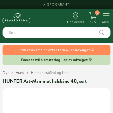
GROGARANTI
0
Find center
Kurv
Menu
Frisk krukkerne op efter ferien - se udvalget 🌸
Forudbestil blomsterløg - oplev udvalget 💚
Dyr
Hund
Hundehalsbånd og liner
HUNTER Art-Mammut halsbånd 40, sort