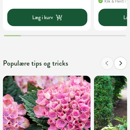
Klik & Hent
i
1
Læg i kurv
Læg
Populære tips og tricks