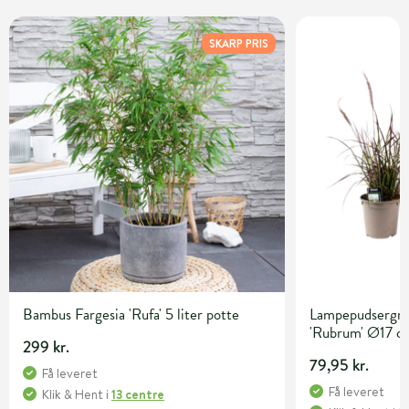
SKARP PRIS
Bambus Fargesia 'Rufa' 5 liter potte
Lampepudsergræ
'Rubrum' Ø17 c
299 kr.
79,95 kr.
Få leveret
Få leveret
Klik & Hent
i
13 centre