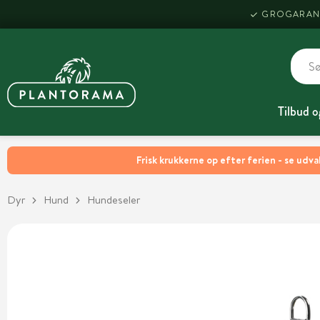
GROGARAN
Tilbud o
Frisk krukkerne op efter ferien - se udva
Dyr
Hund
Hundeseler