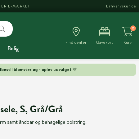
I ER E-MÆRKET
Erhvervskunde
0
Find center
Gavekort
Kurv
Bolig
bestil blomsterløg - oplev udvalget 💚
ele, S, Grå/Grå
m samt åndbar og behagelige polstring.