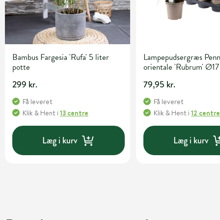
Bambus Fargesia 'Rufa' 5 liter
Lampepudsergræs Penn
potte
orientale 'Rubrum' Ø17
299 kr.
79,95 kr.
Få leveret
Få leveret
Klik & Hent
i
13 centre
Klik & Hent
i
12 centr
Læg i kurv
Læg i kurv