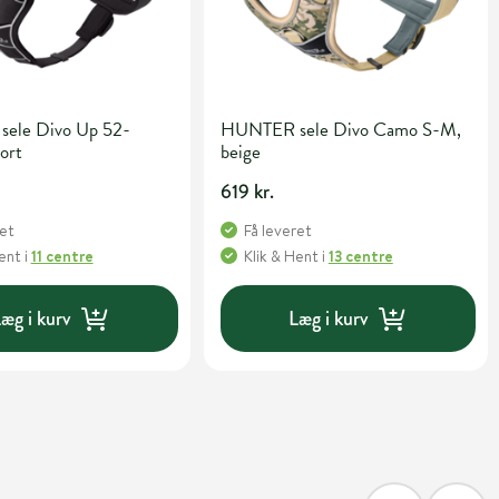
ele Divo Up 52-
HUNTER sele Divo Camo S-M,
ort
beige
619 kr.
ret
Få leveret
Hent
i
11 centre
Klik & Hent
i
13 centre
æg i kurv
Læg i kurv