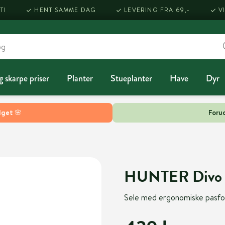
TI
HENT SAMME DAG
LEVERING FRA 69,-
V
g skarpe priser
Planter
Stueplanter
Have
Dyr
lget 🌸
Forud
HUNTER Divo s
Sele med ergonomiske pasfor