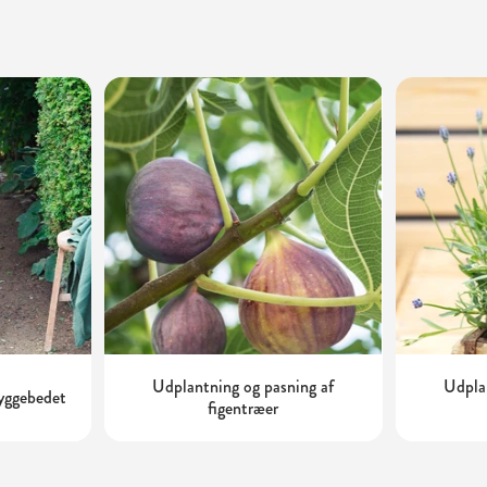
Udplantning og pasning af
Udplan
kyggebedet
figentræer