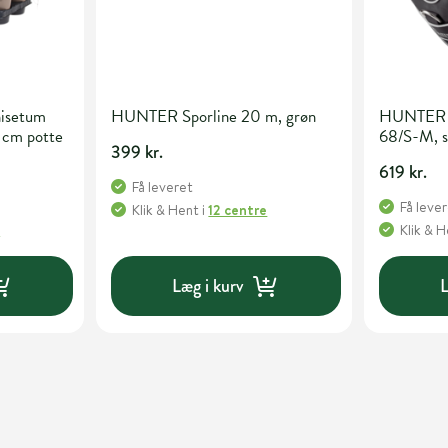
isetum
HUNTER Sporline 20 m, grøn
HUNTER s
 cm potte
68/S-M, s
399 kr.
619 kr.
Få leveret
Få leve
Klik & Hent
i
12 centre
e
Klik & 
Læg i kurv
L