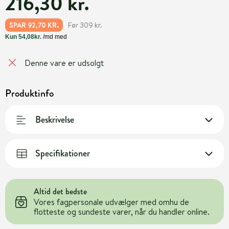
216,30 kr.
Før 309 kr.
SPAR 92,70 KR.
Denne vare er udsolgt
Produktinfo
Beskrivelse
Specifikationer
Altid det bedste
Vores fagpersonale udvælger med omhu de
flotteste og sundeste varer, når du handler online.