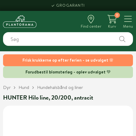
GROGARANTI
0
Find center
Kurv
Menu
Frisk krukkerne op efter ferien - se udvalget 🌸
Forudbestil blomsterløg - oplev udvalget 💚
Dyr
Hund
Hundehalsbånd og liner
HUNTER Hilo line, 20/200, antracit