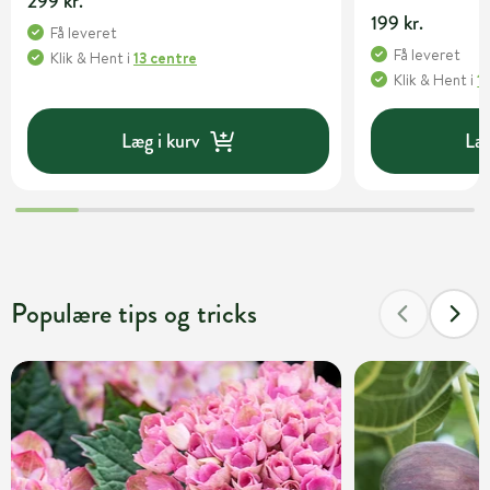
299 kr.
199 kr.
Få leveret
Få leveret
Klik & Hent
i
13 centre
Klik & Hent
i
1
Læg i kurv
Læg
Populære tips og tricks