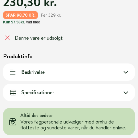
230,30 kr.
Før 329 kr.
SPAR 98,70 KR.
Denne vare er udsolgt
Produktinfo
Beskrivelse
Specifikationer
Altid det bedste
Vores fagpersonale udvælger med omhu de
flotteste og sundeste varer, når du handler online.