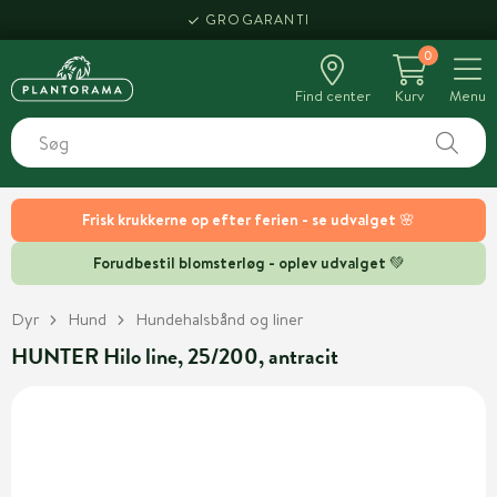
GROGARANTI
0
Find center
Kurv
Menu
Frisk krukkerne op efter ferien - se udvalget 🌸
Forudbestil blomsterløg - oplev udvalget 💚
Dyr
Hund
Hundehalsbånd og liner
HUNTER Hilo line, 25/200, antracit