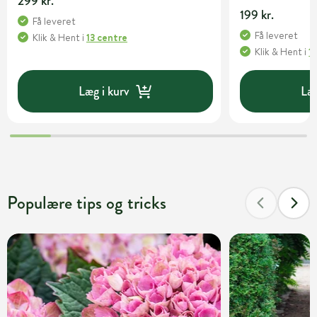
299 kr.
199 kr.
Få leveret
Få leveret
Klik & Hent
i
13 centre
Klik & Hent
i
1
Læg i kurv
Læg
Populære tips og tricks