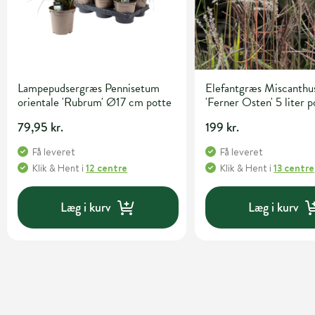
Lampepudsergræs Pennisetum
Elefantgræs Miscanthus
orientale 'Rubrum' Ø17 cm potte
'Ferner Osten' 5 liter p
79,95 kr.
199 kr.
Få leveret
Få leveret
Klik & Hent
i
12 centre
Klik & Hent
i
13 centre
Læg i kurv
Læg i kurv