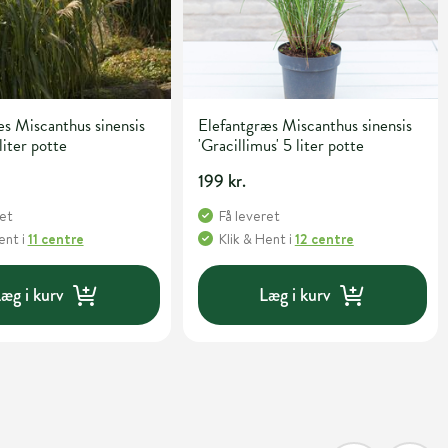
s Miscanthus sinensis
Elefantgræs Miscanthus sinensis
liter potte
'Gracillimus' 5 liter potte
199 kr.
ret
Få leveret
Hent
i
11 centre
Klik & Hent
i
12 centre
æg i kurv
Læg i kurv