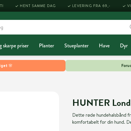
TI
HENT SAMME DAG
LEVERING FRA 69,-
V
g skarpe priser
Planter
Stueplanter
Have
Dyr
lget 🌸
Forud
HUNTER London 
Dette røde hundehalsbånd fra
komfortabelt for din hund. Det