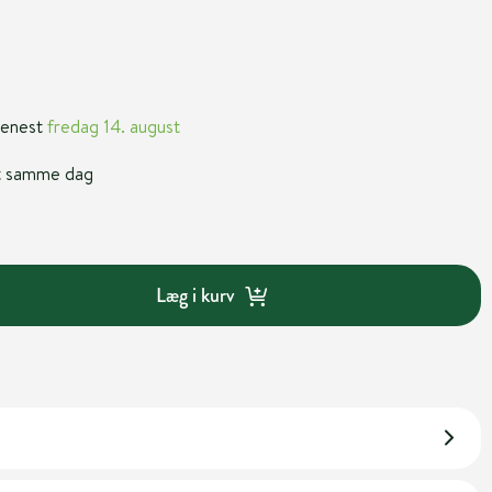
 senest
fredag 14. august
nt samme dag
Læg i kurv