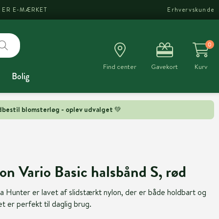
I ER E-MÆRKET
Erhvervskunde
0
Find center
Gavekort
Kurv
Bolig
bestil blomsterløg - oplev udvalget 💚
Vario Basic halsbånd S, rød
 Hunter er lavet af slidstærkt nylon, der er både holdbart og
 er perfekt til daglig brug.