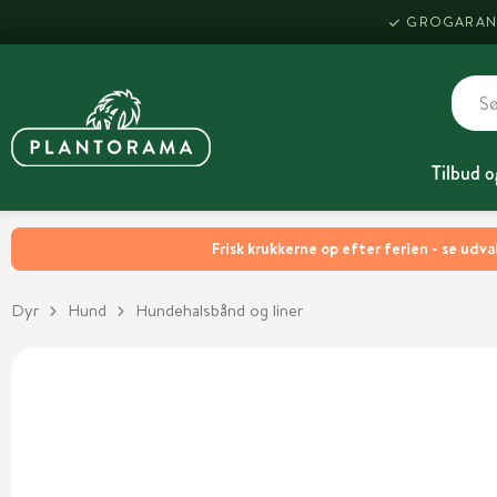
GROGARAN
Tilbud o
Frisk krukkerne op efter ferien - se udva
Dyr
Hund
Hundehalsbånd og liner