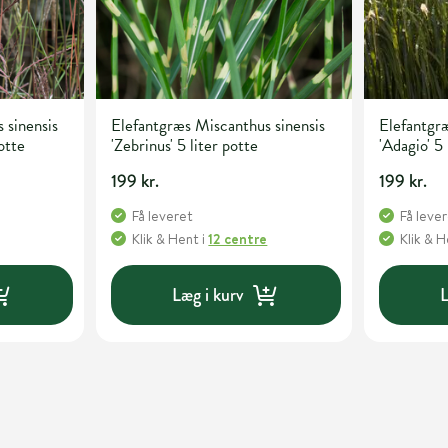
 sinensis
Elefantgræs Miscanthus sinensis
Elefantgræ
otte
'Zebrinus' 5 liter potte
'Adagio' 5 
199 kr.
199 kr.
Få leveret
Få leve
Klik & Hent
i
12 centre
Klik & 
Læg i kurv
L