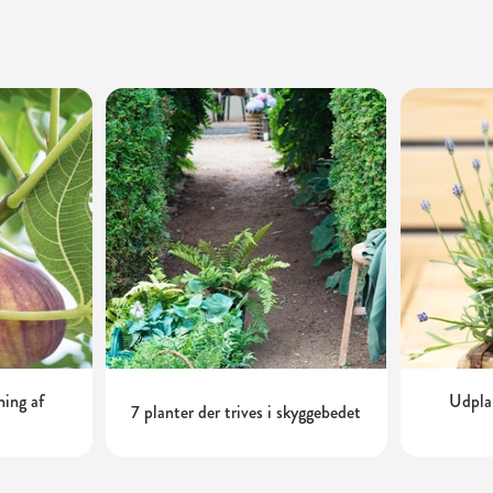
ning af
Udplan
7 planter der trives i skyggebedet