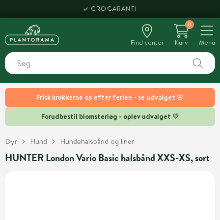
GROGARANTI
0
Find center
Kurv
Menu
Frisk krukkerne op efter ferien - se udvalget 🌸
Forudbestil blomsterløg - oplev udvalget 💚
Dyr
Hund
Hundehalsbånd og liner
HUNTER London Vario Basic halsbånd XXS-XS, sort