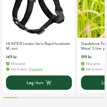
HUNTER London Vario Rapid hundesele
Staudehirse Pan
M, sort
Metal' 5 liter p
149 kr.
199 kr.
Få leveret
Få leveret
Klik & Hent
i
11 centre
Klik & Hent
i
1
Læg i kurv
Læg