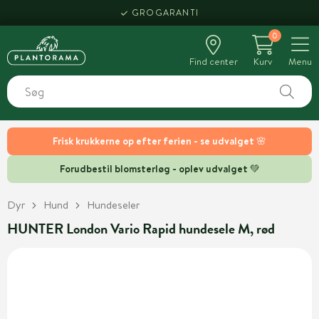
GROGARANTI
0
Find center
Kurv
Menu
Frisk krukkerne op efter ferien - se udvalget 🌸
Forudbestil blomsterløg - oplev udvalget 💚
Dyr
Hund
Hundeseler
HUNTER London Vario Rapid hundesele M, rød